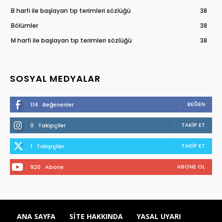
B harfi ile başlayan tıp terimleri sözlüğü
38
Bölümler
38
M harfi ile başlayan tıp terimleri sözlüğü
38
SOSYAL MEDYALAR
BEĞEN
114
Beğenenler
TAKIP ET
0
Takipçiler
TAKIP ET
1
Takipçiler
ABONE OL
920
Abone
ANA SAYFA
SITE HAKKINDA
YASAL UYARI