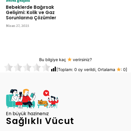
Bebek gelişimi
Bebeklerde Bağırsak
Gelişimi: Kolik ve Gaz
Sorunlarına Çözümler
Nisan 27, 2025
Bu bilgiye kaç
verirsiniz?
[Toplam:
0
oy verildi, Ortalama
:
0
]
En büyük hazinenız
Sağlıklı Vücut