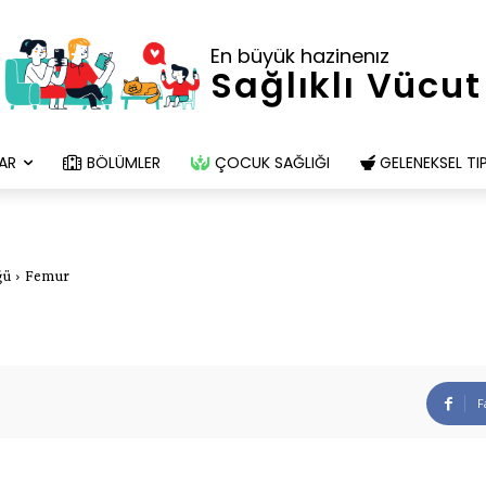
En büyük hazinenız
Sağlıklı Vücut
AR
BÖLÜMLER
ÇOCUK SAĞLIĞI
GELENEKSEL TI
ğü
Femur
F