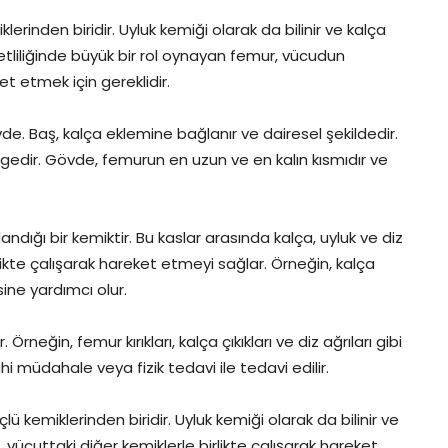
inden biridir. Uyluk kemiği olarak da bilinir ve kalça
tliliğinde büyük bir rol oynayan femur, vücudun
ket etmek için gereklidir.
. Baş, kalça eklemine bağlanır ve dairesel şekildedir.
gedir. Gövde, femurun en uzun ve en kalın kısmıdır ve
dığı bir kemiktir. Bu kaslar arasında kalça, uyluk ve diz
irlikte çalışarak hareket etmeyi sağlar. Örneğin, kalça
ne yardımcı olur.
rneğin, femur kırıkları, kalça çıkıkları ve diz ağrıları gibi
ahi müdahale veya fizik tedavi ile tedavi edilir.
kemiklerinden biridir. Uyluk kemiği olarak da bilinir ve
vücuttaki diğer kemiklerle birlikte çalışarak hareket