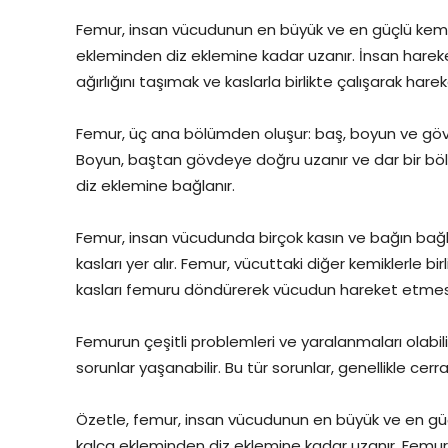
Femur, insan vücudunun en büyük ve en güçlü kemikler
ekleminden diz eklemine kadar uzanır. İnsan hareke
ağırlığını taşımak ve kaslarla birlikte çalışarak hare
Femur, üç ana bölümden oluşur: baş, boyun ve gövde
Boyun, baştan gövdeye doğru uzanır ve dar bir böl
diz eklemine bağlanır.
Femur, insan vücudunda birçok kasın ve bağın bağlan
kasları yer alır. Femur, vücuttaki diğer kemiklerle b
kasları femuru döndürerek vücudun hareket etmesi
Femurun çeşitli problemleri ve yaralanmaları olabilir. Ö
sorunlar yaşanabilir. Bu tür sorunlar, genellikle cerr
Özetle, femur, insan vücudunun en büyük ve en güçlü 
kalça ekleminden diz eklemine kadar uzanır. Femur, 