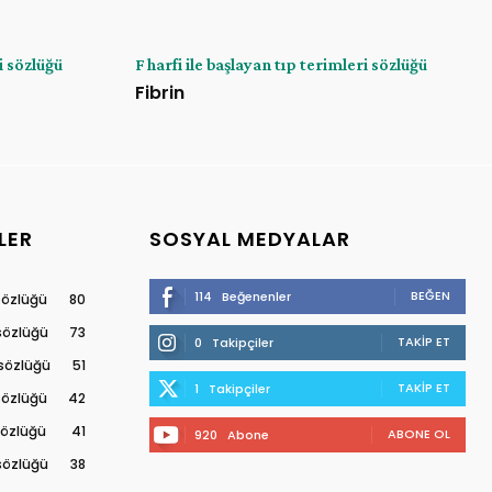
i sözlüğü
F harfi ile başlayan tıp terimleri sözlüğü
Fibrin
LER
SOSYAL MEDYALAR
BEĞEN
114
Beğenenler
 sözlüğü
80
 sözlüğü
73
TAKIP ET
0
Takipçiler
 sözlüğü
51
TAKIP ET
1
Takipçiler
 sözlüğü
42
 sözlüğü
41
ABONE OL
920
Abone
 sözlüğü
38