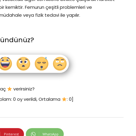
ir kemiktir. Femurun çeşitli problemleri ve
müdahale veya fizik tedavi ile yapılır.
şündünüz?
 kaç
verirsiniz?
plam:
0
oy verildi, Ortalama
:
0
]
Pinterest
WhatsApp