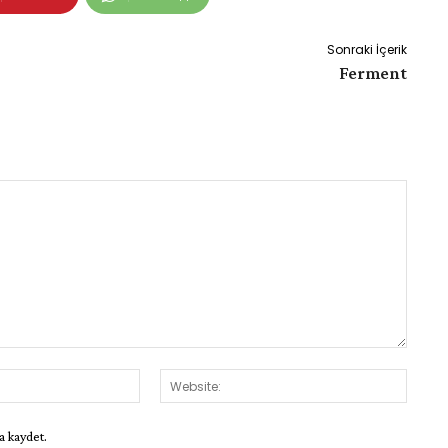
Sonraki İçerik
Ferment
E-
Websit
Posta:*
a kaydet.