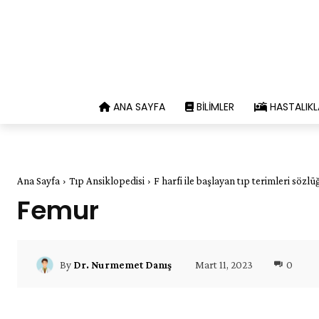
ANA SAYFA
BILIMLER
HASTALIKL
Ana Sayfa
Tıp Ansiklopedisi
F harfi ile başlayan tıp terimleri sözlü
Femur
Mart 11, 2023
0
By
Dr. Nurmemet Danış