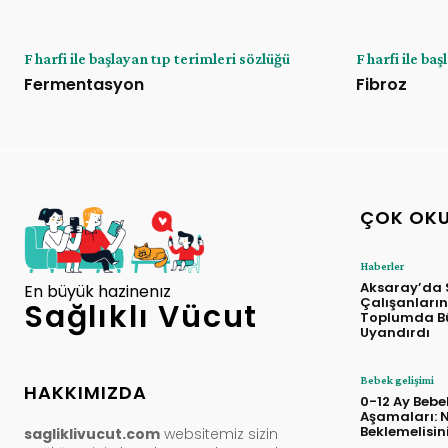
F harfi ile başlayan tıp terimleri sözlüğü
F harfi ile ba
Fermentasyon
Fibroz
ÇOK OK
Haberler
Aksaray’da 
En büyük hazinenız
Çalışanların
Sağlıklı Vücut
Toplumda Bü
Uyandırdı
Bebek gelişimi
HAKKIMIZDA
0-12 Ay Bebe
Aşamaları: N
Beklemelisin
sagliklivucut.com
websitemiz sizin