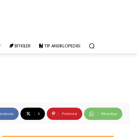
P
BITKILER
TIP ANSIKLOPEDISI
acebook
X
Pinterest
WhatsApp