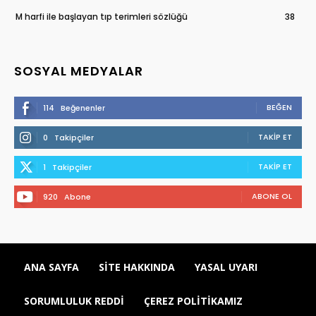
M harfi ile başlayan tıp terimleri sözlüğü
38
SOSYAL MEDYALAR
BEĞEN
114
Beğenenler
TAKIP ET
0
Takipçiler
TAKIP ET
1
Takipçiler
ABONE OL
920
Abone
ANA SAYFA
SITE HAKKINDA
YASAL UYARI
SORUMLULUK REDDI
ÇEREZ POLITIKAMIZ