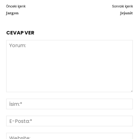
Önceki İçerik
Sonraki İçerik
Jargon
Jejunit
CEVAP VER
Yorum:
İsi
E-
Pos
Web