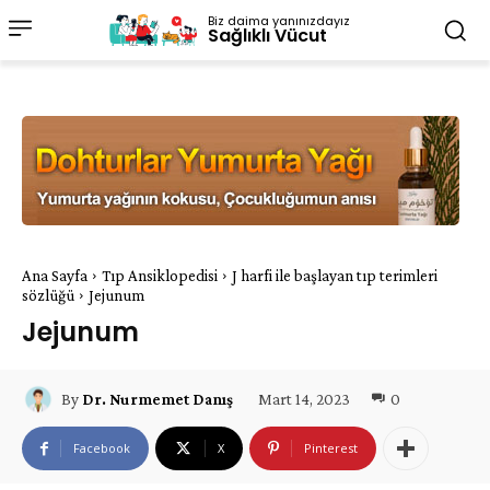
Biz daima yanınızdayız
Sağlıklı Vücut
Ana Sayfa
Tıp Ansiklopedisi
J harfi ile başlayan tıp terimleri
sözlüğü
Jejunum
Jejunum
Mart 14, 2023
0
By
Dr. Nurmemet Danış
Facebook
X
Pinterest