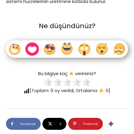
sistemi hücrelerinin üretimine katkıda bulunur.
Ne düşündünüz?
Bu bilgiye kaç
verirsiniz?
[Toplam:
0
oy verildi, Ortalama
:
0
]
Facebook
X
Pinterest