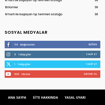
B harfi ile başlayan tıp terimleri sözlüğü
38
Bölümler
38
M harfi ile başlayan tıp terimleri sözlüğü
38
SOSYAL MEDYALAR
BEĞEN
114
Beğenenler
TAKIP ET
0
Takipçiler
TAKIP ET
1
Takipçiler
ABONE OL
920
Abone
ANA SAYFA
SITE HAKKINDA
YASAL UYARI