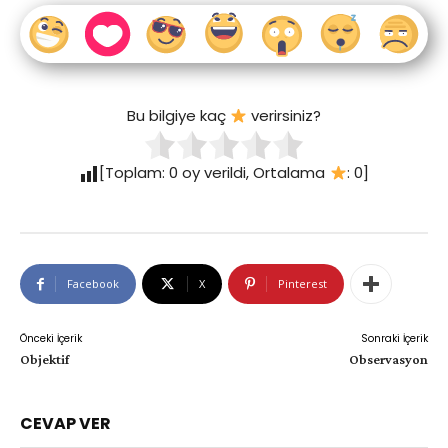
Bu bilgiye kaç
verirsiniz?
[Toplam:
0
oy verildi, Ortalama
:
0
]
Facebook
X
Pinterest
Önceki İçerik
Sonraki İçerik
Objektif
Observasyon
CEVAP VER