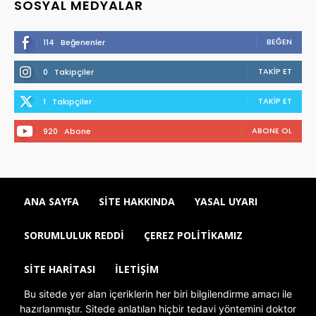
SOSYAL MEDYALAR
BEĞEN
114
Beğenenler
TAKIP ET
0
Takipçiler
TAKIP ET
1
Takipçiler
ABONE OL
920
Abone
ANA SAYFA
SITE HAKKINDA
YASAL UYARI
SORUMLULUK REDDI
ÇEREZ POLITIKAMIZ
SITE HARITASI
İLETIŞIM
Bu sitede yer alan içeriklerin her biri bilgilendirme amacı ile
hazırlanmıştır. Sitede anlatılan hiçbir tedavi yöntemini doktor