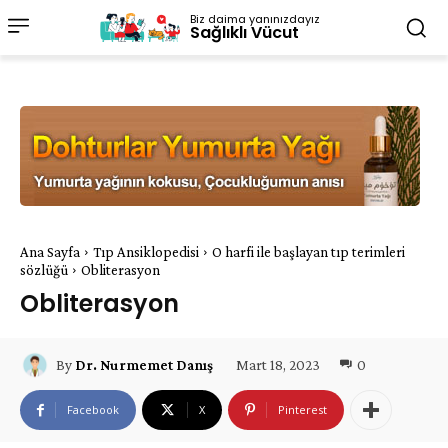
Biz daima yanınızdayız
Sağlıklı Vücut
Ana Sayfa
Tıp Ansiklopedisi
O harfi ile başlayan tıp terimleri
sözlüğü
Obliterasyon
Obliterasyon
Mart 18, 2023
0
By
Dr. Nurmemet Danış
Facebook
X
Pinterest