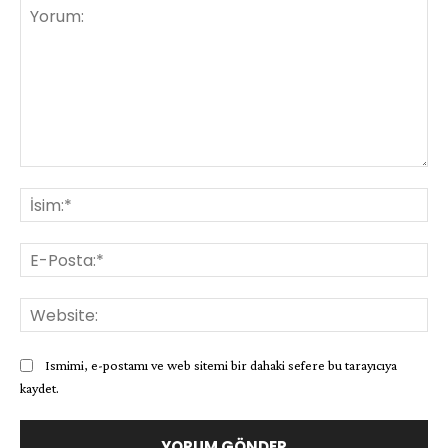
Yorum:
İsi
E-
Pos
Web
Ismimi, e-postamı ve web sitemi bir dahaki sefere bu tarayıcıya
kaydet.