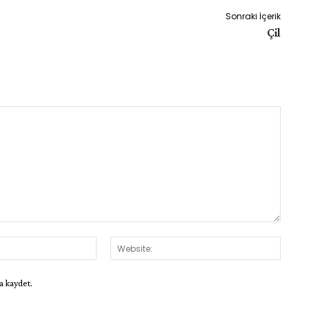
Sonraki İçerik
Çil
E-
Websit
Posta:*
a kaydet.