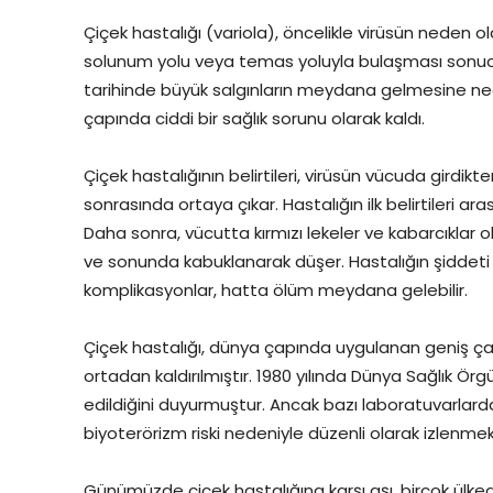
Çiçek hastalığı (variola), öncelikle virüsün neden old
solunum yolu veya temas yoluyla bulaşması sonucu o
tarihinde büyük salgınların meydana gelmesine nede
çapında ciddi bir sağlık sorunu olarak kaldı.
Çiçek hastalığının belirtileri, virüsün vücuda girdik
sonrasında ortaya çıkar. Hastalığın ilk belirtileri arası
Daha sonra, vücutta kırmızı lekeler ve kabarcıklar 
ve sonunda kabuklanarak düşer. Hastalığın şiddeti k
komplikasyonlar, hatta ölüm meydana gelebilir.
Çiçek hastalığı, dünya çapında uygulanan geniş 
ortadan kaldırılmıştır. 1980 yılında Dünya Sağlık 
edildiğini duyurmuştur. Ancak bazı laboratuvarlarda
biyoterörizm riski nedeniyle düzenli olarak izlenmek
Günümüzde çiçek hastalığına karşı aşı, birçok ülkede