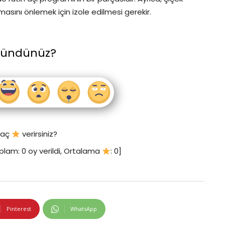
lmasını önlemek için izole edilmesi gerekir.
şündünüz?
 kaç
verirsiniz?
plam:
0
oy verildi, Ortalama
:
0
]
Pinterest
WhatsApp