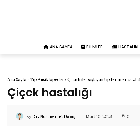
ANA SAYFA
BILIMLER
HASTALIKL
Ana Sayfa
Tıp Ansiklopedisi
Ç harfi ile başlayan tıp terimleri sözlü
Çiçek hastalığı
Mart 10, 2023
0
By
Dr. Nurmemet Danış