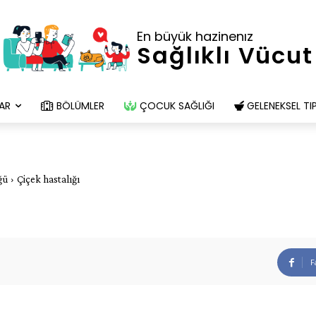
En büyük hazinenız
Sağlıklı Vücut
AR
BÖLÜMLER
ÇOCUK SAĞLIĞI
GELENEKSEL TI
ğü
Çiçek hastalığı
F