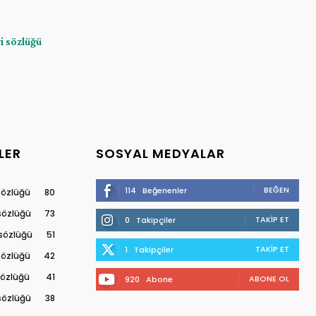
ri sözlüğü
LER
SOSYAL MEDYALAR
BEĞEN
114
Beğenenler
 sözlüğü
80
 sözlüğü
73
TAKIP ET
0
Takipçiler
 sözlüğü
51
TAKIP ET
1
Takipçiler
 sözlüğü
42
 sözlüğü
41
ABONE OL
920
Abone
 sözlüğü
38