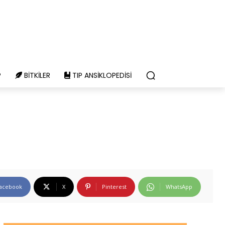
P
BITKILER
TIP ANSIKLOPEDISI
acebook
X
Pinterest
WhatsApp