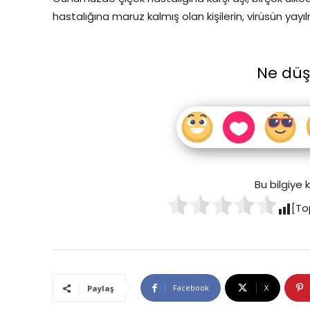
hastalığına maruz kalmış olan kişilerin, virüsün yayı
Ne dü
Bu bilgiye
[To
Facebook
X
Paylaş