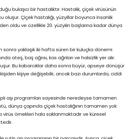
uğu bulaşıcı bir hastalıktır. Hastalık, çiçek virüsünün
luşur. Çiçek hastalığı, yüzyıllar boyunca insanlık
n oldu ve özellikle 20. yüzyılın başlarına kadar dünya
ten sonra yaklaşık iki hafta süren bir kuluçka dönemi
nda ateş, baş ağrısı, kas ağrıları ve halsizlik yer alır.
oluşur. Bu kabarcıklar daha sonra büyür, apseye dönüşür
işiden kişiye değişebilir, ancak bazı durumlarda, ciddi
çaplı aşı programları sayesinde neredeyse tamamen
Örgütü, dünya çapında çiçek hastalığının tamamen yok
 virüs örnekleri hala saklanmaktadır ve küresel
tedir.
 rutin aşı programının bir parçasıdır. Ayrıca, çiçek