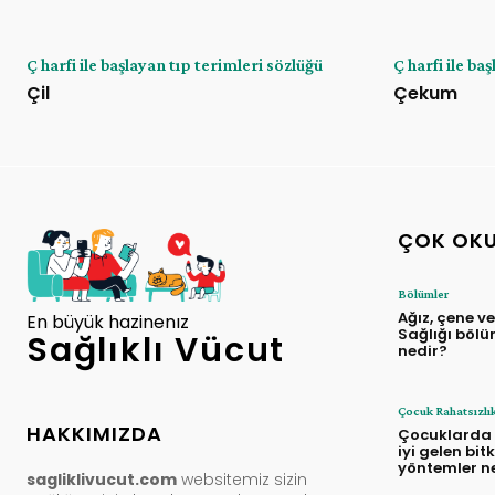
Ç harfi ile başlayan tıp terimleri sözlüğü
Ç harfi ile ba
Çil
Çekum
ÇOK OK
Bölümler
Ağız, çene ve
En büyük hazinenız
Sağlığı bölü
Sağlıklı Vücut
nedir?
Çocuk Rahatsızlık
HAKKIMIZDA
Çocuklarda
iyi gelen bitk
yöntemler ne
sagliklivucut.com
websitemiz sizin