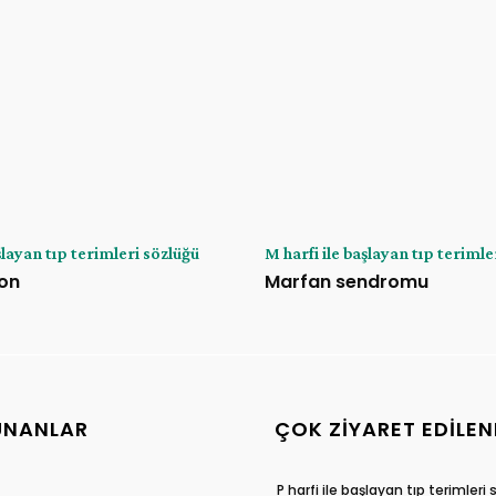
şlayan tıp terimleri sözlüğü
M harfi ile başlayan tıp terimle
on
Marfan sendromu
UNANLAR
ÇOK ZIYARET EDILEN
P harfi ile başlayan tıp terimleri