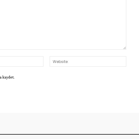
E-
Websit
Posta:*
a kaydet.