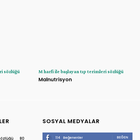
ri sözlüğü
M harfi ile başlayan tıp terimleri sözlüğü
Malnutrisyon
LER
SOSYAL MEDYALAR
BEĞEN
114
Beğenenler
 sözlüğü
80