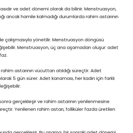
asıdır ve adet dönemi olarak da bilinir. Menstruasyon,
andığı ancak hamile kalmadığı durumlarda rahim astarının
lde çalışmasıyla yönetilir. Menstruasyon döngüsü
eğişebilir. Menstruasyon, üç ana aşamadan oluşur: adet
faz.
him astarının vücuttan atıldığı süreçtir. Adet
larak 5 gün sürer. Adet kanaması, her kadın için farklı
ğişebilir.
onra gerçekleşir ve rahim astarının yenilenmesine
eçtir. Yenilenen rahim astarı, folliküler fazda üretilen
 sonunda gerçekleşir. Bu aşama, bir sonraki adet dönemi