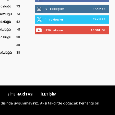
 sözlüğü
73
TAKIP ET
0
Takipçiler
 sözlüğü
51
TAKIP ET
1
Takipçiler
 sözlüğü
42
 sözlüğü
41
ABONE OL
920
Abone
 sözlüğü
38
38
 sözlüğü
38
Z
SITE HARITASI
İLETIŞIM
rolü dışında uygulamayınız. Aksi takdirde doğacak herhangi bir