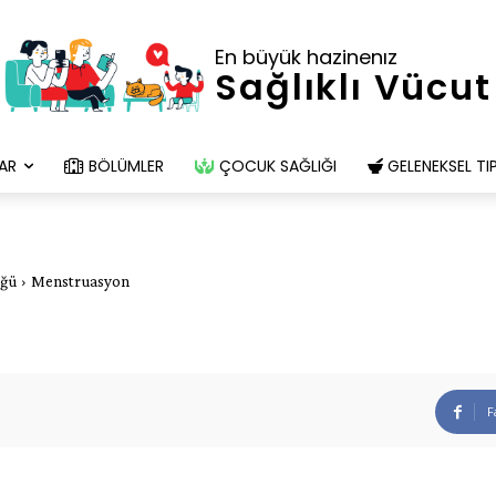
En büyük hazinenız
Sağlıklı Vücut
AR
BÖLÜMLER
ÇOCUK SAĞLIĞI
GELENEKSEL TI
üğü
Menstruasyon
F