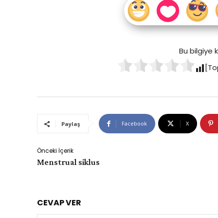
Bu bilgiye
[To
Facebook
X
Paylaş
Önceki İçerik
Menstrual siklus
CEVAP VER