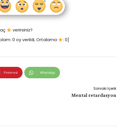
 kaç
verirsiniz?
plam:
0
oy verildi, Ortalama
:
0
]
Pinterest
WhatsApp
Sonraki İçerik
Mental retardasyon