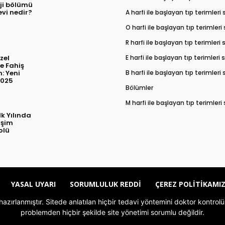
ji bölümü
evi nedir?
A harfi ile başlayan tıp terimleri
O harfi ile başlayan tıp terimleri
R harfi ile başlayan tıp terimleri
E harfi ile başlayan tıp terimleri
zel
e Fahiş
B harfi ile başlayan tıp terimleri
: Yeni
2025
Bölümler
M harfi ile başlayan tıp terimleri
lk Yılında
işim
olü
YASAL UYARI
SORUMLULUK REDDI
ÇEREZ POLITIKAMI
le hazırlanmıştır. Sitede anlatılan hiçbir tedavi yöntemini doktor kont
problemden hiçbir şekilde site yönetimi sorumlu değildir.