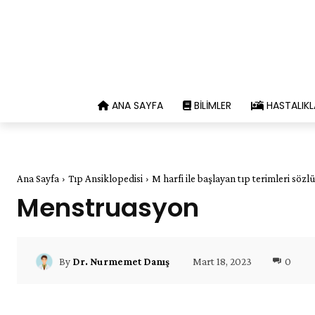
ANA SAYFA
BILIMLER
HASTALIKL
Ana Sayfa
Tıp Ansiklopedisi
M harfi ile başlayan tıp terimleri sözl
Menstruasyon
Mart 18, 2023
0
By
Dr. Nurmemet Danış