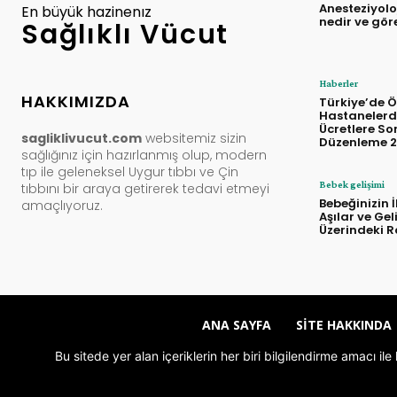
Anesteziyolo
En büyük hazinenız
nedir ve gör
Sağlıklı Vücut
Haberler
HAKKIMIZDA
Türkiye’de Ö
Hastanelerd
Ücretlere Son
sagliklivucut.com
websitemiz sizin
Düzenleme 
sağlığınız için hazırlanmış olup, modern
tıp ile geleneksel Uygur tıbbı ve Çin
Bebek gelişimi
tıbbını bir araya getirerek tedavi etmeyi
Bebeğinizin İ
amaçlıyoruz.
Aşılar ve Gel
Üzerindeki R
ANA SAYFA
SITE HAKKINDA
Bu sitede yer alan içeriklerin her biri bilgilendirme amacı i