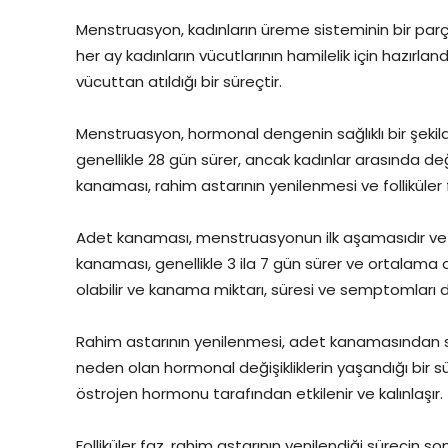
Menstruasyon, kadınların üreme sisteminin bir parç
her ay kadınların vücutlarının hamilelik için hazırl
vücuttan atıldığı bir süreçtir.
Menstruasyon, hormonal dengenin sağlıklı bir şeki
genellikle 28 gün sürer, ancak kadınlar arasında d
kanaması, rahim astarının yenilenmesi ve folliküler 
Adet kanaması, menstruasyonun ilk aşamasıdır ve ra
kanaması, genellikle 3 ila 7 gün sürer ve ortalama o
olabilir ve kanama miktarı, süresi ve semptomları de
Rahim astarının yenilenmesi, adet kanamasından s
neden olan hormonal değişikliklerin yaşandığı bir sür
östrojen hormonu tarafından etkilenir ve kalınlaşır.
Folliküler faz, rahim astarının yenilendiği sürecin