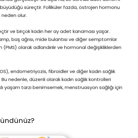
nin büyüdüğü süreçtir. Folliküler fazda, östrojen hormonu
a neden olur.
reçtir ve birçok kadın her ay adet kanaması yaşar.
ramp, baş ağrısı, mide bulantısı ve diğer semptomlar
PMS) olarak adlandırılır ve hormonal değişikliklerden
S), endometriyozis, fibroidler ve diğer kadın sağlık
r. Bu nedenle, düzenli olarak kadın sağlık kontrolleri
klı yaşam tarzı benimsemek, menstruasyon sağlığı için
şündünüz?