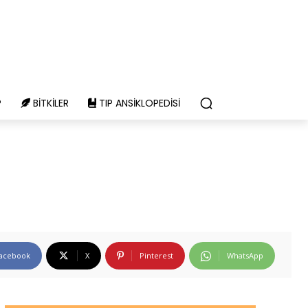
P
BITKILER
TIP ANSIKLOPEDISI
acebook
X
Pinterest
WhatsApp