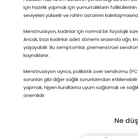
için hazırlık yapmak için yumurtalıkların follikülleri
seviyeleri yükselir ve rahim astarının kalınlaşmasın
Menstruasyon, kadınlar için normal bir fizyolojik sü
Ancak, bazı kadınlar adet dönemi sırasında ağrı, k
yaşayabilir. Bu semptomlar, premenstrüel sendrom (
kaynaklanır.
Menstruasyon ayrıca, polikistik over sendromu (PCO
sorunları gibi diğer sağlık sorunlarından etkilenebili
yapmak, hijyen kurallarına uyum sağlamak ve sağlı
önemlidir.
Ne dü