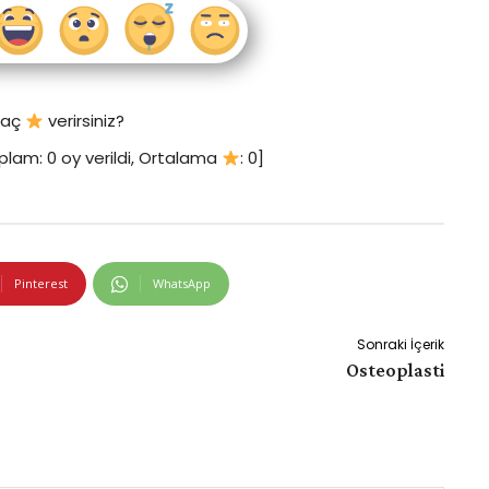
 kaç
verirsiniz?
plam:
0
oy verildi, Ortalama
:
0
]
Pinterest
WhatsApp
Sonraki İçerik
Osteoplasti