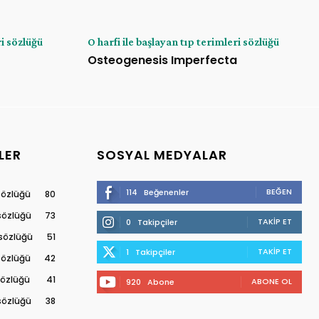
ri sözlüğü
O harfi ile başlayan tıp terimleri sözlüğü
Osteogenesis Imperfecta
LER
SOSYAL MEDYALAR
BEĞEN
114
Beğenenler
 sözlüğü
80
 sözlüğü
73
TAKIP ET
0
Takipçiler
 sözlüğü
51
TAKIP ET
1
Takipçiler
 sözlüğü
42
 sözlüğü
41
ABONE OL
920
Abone
 sözlüğü
38