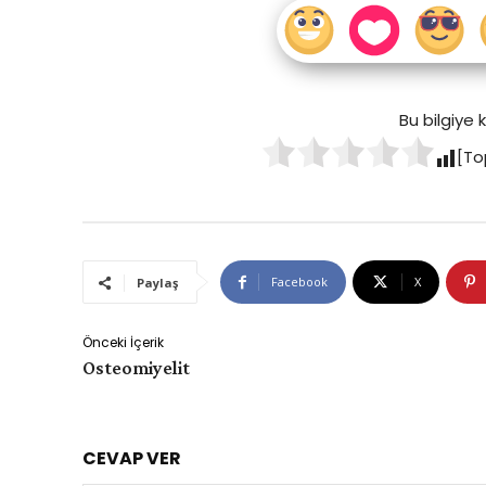
Bu bilgiye
[To
Facebook
X
Paylaş
Önceki İçerik
Osteomiyelit
CEVAP VER