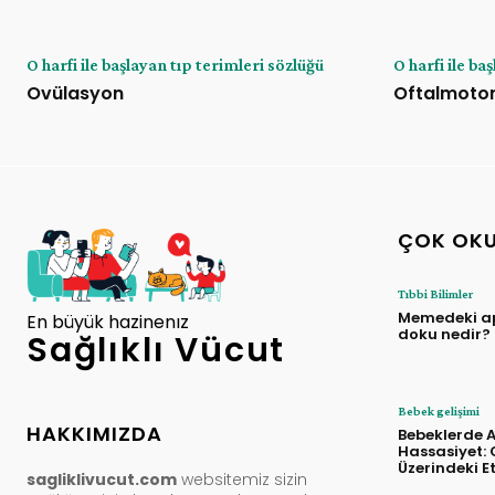
O harfi ile başlayan tıp terimleri sözlüğü
O harfi ile ba
Ovülasyon
Oftalmoto
ÇOK OK
Tıbbi Bilimler
Memedeki a
En büyük hazinenız
doku nedir?
Sağlıklı Vücut
Bebek gelişimi
HAKKIMIZDA
Bebeklerde Al
Hassasiyet: 
Üzerindeki Et
sagliklivucut.com
websitemiz sizin