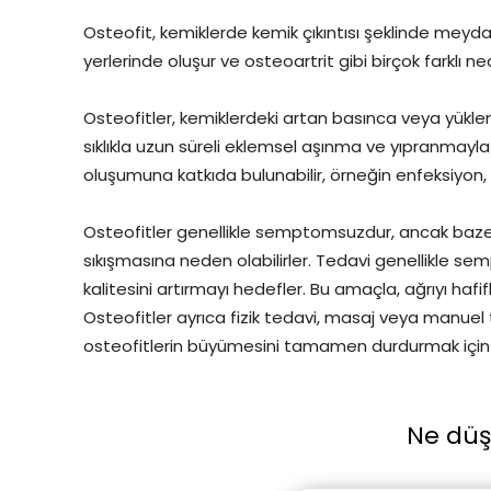
Osteofit, kemiklerde kemik çıkıntısı şeklinde meyd
yerlerinde oluşur ve osteoartrit gibi birçok farklı ne
Osteofitler, kemiklerdeki artan basınca veya yüklen
sıklıkla uzun süreli eklemsel aşınma ve yıpranmayla ili
oluşumuna katkıda bulunabilir, örneğin enfeksiyon
Osteofitler genellikle semptomsuzdur, ancak bazen 
sıkışmasına neden olabilirler. Tedavi genellikle 
kalitesini artırmayı hedefler. Bu amaçla, ağrıyı hafifl
Osteofitler ayrıca fizik tedavi, masaj veya manuel te
osteofitlerin büyümesini tamamen durdurmak için et
Ne dü