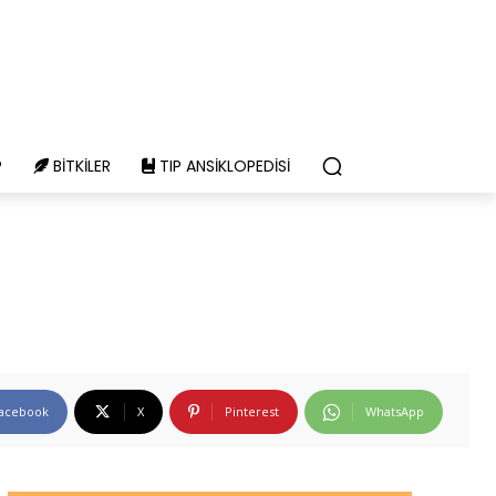
P
BITKILER
TIP ANSIKLOPEDISI
acebook
X
Pinterest
WhatsApp