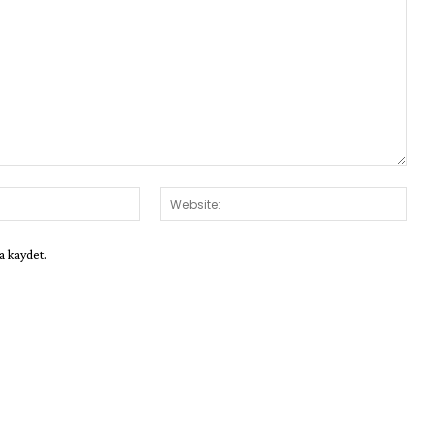
E-
Websit
Posta:*
a kaydet.