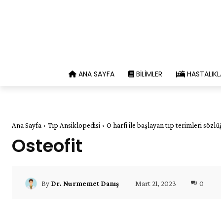
ANA SAYFA
BILIMLER
HASTALIKL
Ana Sayfa
Tıp Ansiklopedisi
O harfi ile başlayan tıp terimleri sözl
Osteofit
Mart 21, 2023
0
By
Dr. Nurmemet Danış