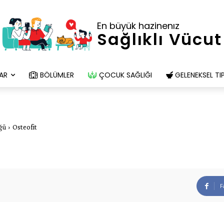
En büyük hazinenız
Sağlıklı Vücut
AR
BÖLÜMLER
ÇOCUK SAĞLIĞI
GELENEKSEL TI
üğü
Osteofit
F