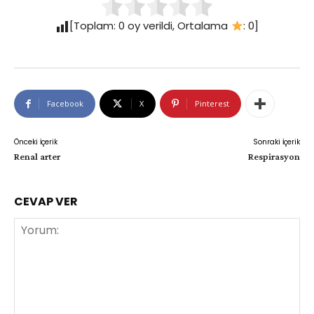
[Toplam:
0
oy verildi, Ortalama
:
0
]
Facebook
X
Pinterest
Önceki İçerik
Sonraki İçerik
Renal arter
Respirasyon
CEVAP VER