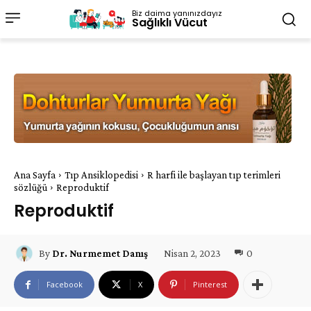
Biz daima yanınızdayız
Sağlıklı Vücut
Ana Sayfa
Tıp Ansiklopedisi
R harfi ile başlayan tıp terimleri
sözlüğü
Reproduktif
Reproduktif
Nisan 2, 2023
0
By
Dr. Nurmemet Danış
Facebook
X
Pinterest