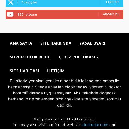
TAKIP ET
1
Takipçiler
ABONE OL
920
Abone
ANA SAYFA
SITE HAKKINDA
YASAL UYARI
SORUMLULUK REDDI
ÇEREZ POLITIKAMIZ
SITE HARITASI
İLETIŞIM
Bu sitede yer alan içeriklerin her biri bilgilendirme amacı ile
hazırlanmıştır. Sitede anlatılan hiçbir tedavi yöntemini doktor
kontrolü dışında uygulamayınız. Aksi takdirde doğacak
herhangi bir problemden hiçbir şekilde site yönetimi sorumlu
değildir.
©sagliklivucut.com. All rights reserved
You may also visit our friend website
dohturlar.com
and