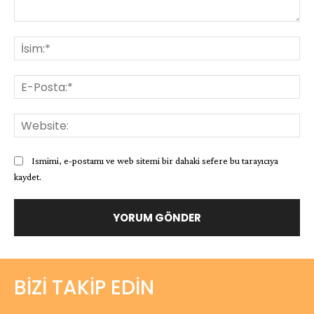
Yorum:
İsi
E-
Pos
Web
Ismimi, e-postamı ve web sitemi bir dahaki sefere bu tarayıcıya
kaydet.
BIZI TAKIP EDIN