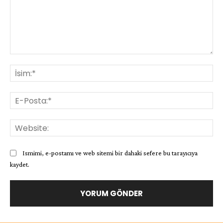
Yorum:
İsi
E-
Pos
Web
Ismimi, e-postamı ve web sitemi bir dahaki sefere bu tarayıcıya
kaydet.