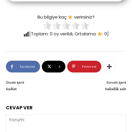
Bu bilgiye kaç
verirsiniz?
[Toplam:
0
oy verildi, Ortalama
:
0
]
Facebook
X
Pinterest
Önceki İçerik
Sonraki İçerik
Sadist
Salisilik asit
CEVAP VER