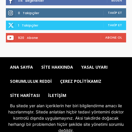
BEĞEN
114
Beğenenler
TAKIP ET
0
Takipçiler
TAKIP ET
1
Takipçiler
ABONE OL
920
Abone
ANA SAYFA
SITE HAKKINDA
YASAL UYARI
SORUMLULUK REDDI
ÇEREZ POLITIKAMIZ
SITE HARITASI
İLETIŞIM
Bu sitede yer alan içeriklerin her biri bilgilendirme amacı ile
hazırlanmıştır. Sitede anlatılan hiçbir tedavi yöntemini doktor
kontrolü dışında uygulamayınız. Aksi takdirde doğacak
herhangi bir problemden hiçbir şekilde site yönetimi sorumlu
değildir.