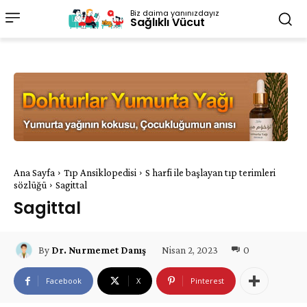
Biz daima yanınızdayız
Sağlıklı Vücut
Ana Sayfa
Tıp Ansiklopedisi
S harfi ile başlayan tıp terimleri
sözlüğü
Sagittal
Sagittal
Nisan 2, 2023
0
By
Dr. Nurmemet Danış
Facebook
X
Pinterest