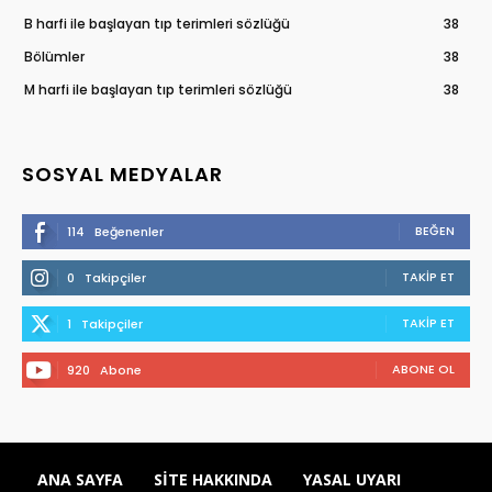
B harfi ile başlayan tıp terimleri sözlüğü
38
Bölümler
38
M harfi ile başlayan tıp terimleri sözlüğü
38
SOSYAL MEDYALAR
BEĞEN
114
Beğenenler
TAKIP ET
0
Takipçiler
TAKIP ET
1
Takipçiler
ABONE OL
920
Abone
ANA SAYFA
SITE HAKKINDA
YASAL UYARI