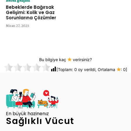
Bebek gelişimi
Bebeklerde Bağırsak
Gelişimi: Kolik ve Gaz
Sorunlarına Çözümler
Nisan 27, 2025
Bu bilgiye kaç
verirsiniz?
[Toplam:
0
oy verildi, Ortalama
:
0
]
En büyük hazinenız
Sağlıklı Vücut