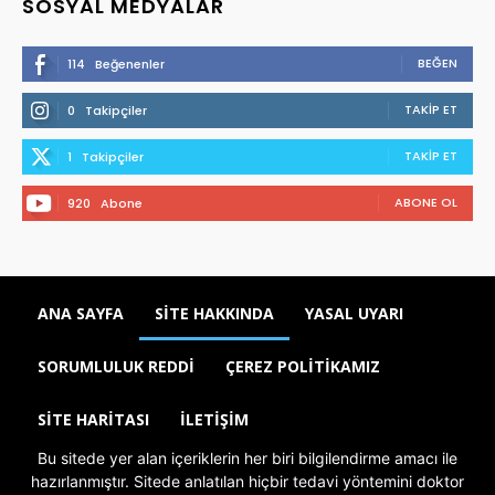
SOSYAL MEDYALAR
BEĞEN
114
Beğenenler
TAKIP ET
0
Takipçiler
TAKIP ET
1
Takipçiler
ABONE OL
920
Abone
ANA SAYFA
SITE HAKKINDA
YASAL UYARI
SORUMLULUK REDDI
ÇEREZ POLITIKAMIZ
SITE HARITASI
İLETIŞIM
Bu sitede yer alan içeriklerin her biri bilgilendirme amacı ile
hazırlanmıştır. Sitede anlatılan hiçbir tedavi yöntemini doktor