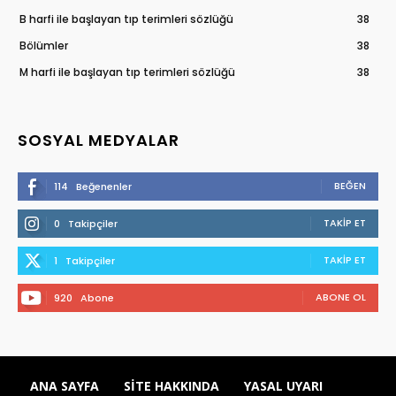
B harfi ile başlayan tıp terimleri sözlüğü
38
Bölümler
38
M harfi ile başlayan tıp terimleri sözlüğü
38
SOSYAL MEDYALAR
BEĞEN
114
Beğenenler
TAKIP ET
0
Takipçiler
TAKIP ET
1
Takipçiler
ABONE OL
920
Abone
ANA SAYFA
SITE HAKKINDA
YASAL UYARI