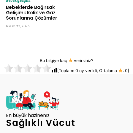
Bebek gelişimi
Bebeklerde Bağırsak
Gelişimi: Kolik ve Gaz
Sorunlarına Çözümler
Nisan 27, 2025
Bu bilgiye kaç
verirsiniz?
[Toplam:
0
oy verildi, Ortalama
:
0
]
En büyük hazinenız
Sağlıklı Vücut