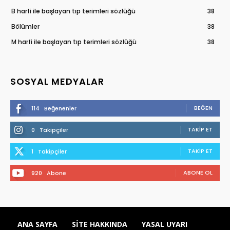
B harfi ile başlayan tıp terimleri sözlüğü
38
Bölümler
38
M harfi ile başlayan tıp terimleri sözlüğü
38
SOSYAL MEDYALAR
BEĞEN
114
Beğenenler
TAKIP ET
0
Takipçiler
TAKIP ET
1
Takipçiler
ABONE OL
920
Abone
ANA SAYFA
SITE HAKKINDA
YASAL UYARI