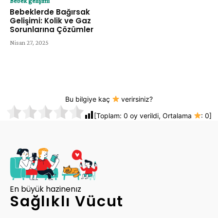
Bebek gelişimi
Bebeklerde Bağırsak
Gelişimi: Kolik ve Gaz
Sorunlarına Çözümler
Nisan 27, 2025
Bu bilgiye kaç
verirsiniz?
[Toplam:
0
oy verildi, Ortalama
:
0
]
En büyük hazinenız
Sağlıklı Vücut