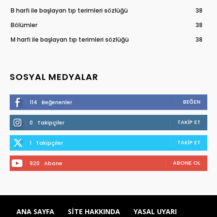
B harfi ile başlayan tıp terimleri sözlüğü
38
Bölümler
38
M harfi ile başlayan tıp terimleri sözlüğü
38
SOSYAL MEDYALAR
BEĞEN
114
Beğenenler
TAKIP ET
0
Takipçiler
TAKIP ET
1
Takipçiler
ABONE OL
920
Abone
ANA SAYFA
SITE HAKKINDA
YASAL UYARI