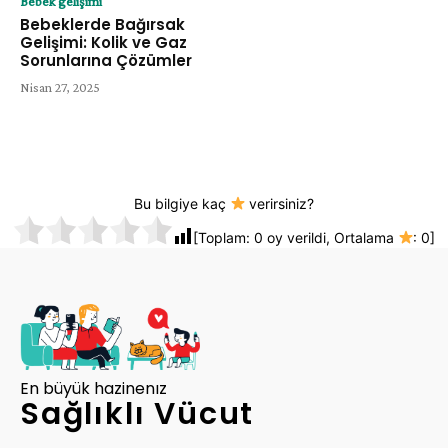
Bebek gelişimi
Bebeklerde Bağırsak
Gelişimi: Kolik ve Gaz
Sorunlarına Çözümler
Nisan 27, 2025
Bu bilgiye kaç
verirsiniz?
[Toplam:
0
oy verildi, Ortalama
:
0
]
En büyük hazinenız
Sağlıklı Vücut