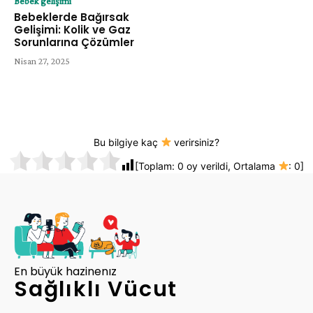
Bebek gelişimi
Bebeklerde Bağırsak
Gelişimi: Kolik ve Gaz
Sorunlarına Çözümler
Nisan 27, 2025
Bu bilgiye kaç
verirsiniz?
[Toplam:
0
oy verildi, Ortalama
:
0
]
En büyük hazinenız
Sağlıklı Vücut