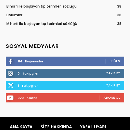
B harfi ile başlayan tıp terimleri sözlüğü
38
Bölümler
38
M harfi ile başlayan tıp terimleri sözlüğü
38
SOSYAL MEDYALAR
BEĞEN
114
Beğenenler
TAKIP ET
0
Takipçiler
TAKIP ET
1
Takipçiler
ABONE OL
920
Abone
ANA SAYFA
SITE HAKKINDA
YASAL UYARI