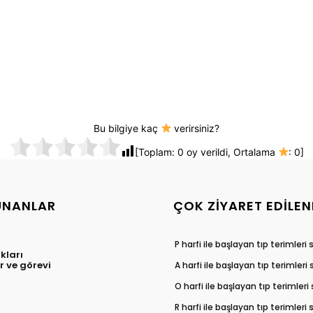
Bu bilgiye kaç
verirsiniz?
[Toplam:
0
oy verildi, Ortalama
:
0
]
UNANLAR
ÇOK ZIYARET EDILEN
P harfi ile başlayan tıp terimleri
ıkları
 ve görevi
A harfi ile başlayan tıp terimleri
O harfi ile başlayan tıp terimleri
R harfi ile başlayan tıp terimleri