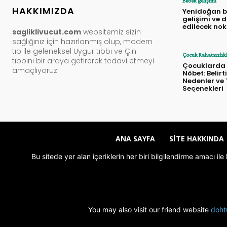
Bebek gelişimi
HAKKIMIZDA
Yenidoğan 
gelişimi ve 
edilecek nok
sagliklivucut.com
websitemiz sizin
sağlığınız için hazırlanmış olup, modern
tıp ile geleneksel Uygur tıbbı ve Çin
Çocuk Rahatsızlıkl
tıbbını bir araya getirerek tedavi etmeyi
Çocuklarda 
amaçlıyoruz.
Nöbet: Belirti
Nedenler ve
Seçenekleri
ANA SAYFA
SITE HAKKINDA
Bu sitede yer alan içeriklerin her biri bilgilendirme amacı i
You may also visit our friend website
doht