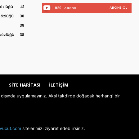
 sözlüğü
41
ABONE OL
920
Abone
 sözlüğü
38
38
 sözlüğü
38
Z
SITE HARITASI
İLETIŞIM
rolü dışında uygulamayınız. Aksi takdirde doğacak herhangi bir
livucut.com
sitelerimizi ziyaret edebilirsiniz.