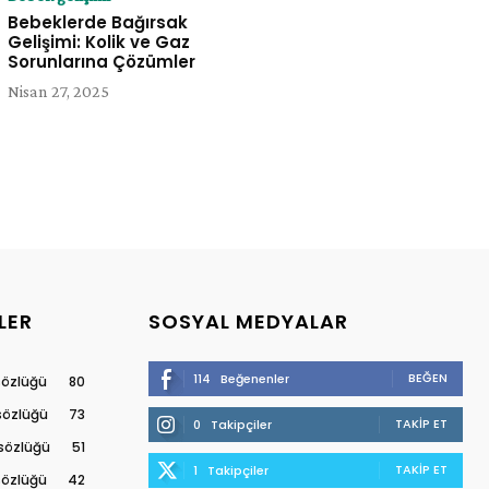
Bebeklerde Bağırsak
Gelişimi: Kolik ve Gaz
Sorunlarına Çözümler
Nisan 27, 2025
LER
SOSYAL MEDYALAR
BEĞEN
114
Beğenenler
 sözlüğü
80
 sözlüğü
73
TAKIP ET
0
Takipçiler
 sözlüğü
51
TAKIP ET
1
Takipçiler
 sözlüğü
42