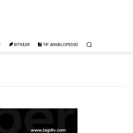
P
BITKILER
TIP ANSIKLOPEDISI