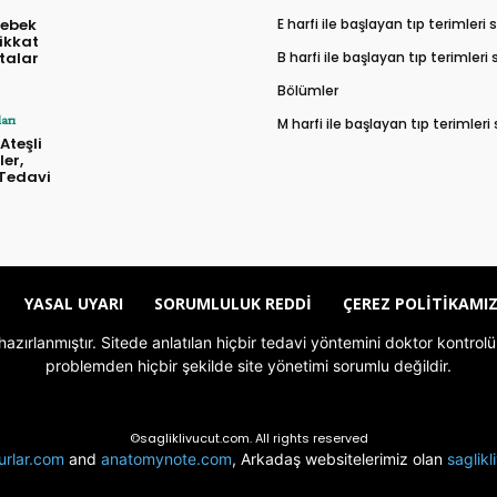
E harfi ile başlayan tıp terimleri
bebek
dikkat
B harfi ile başlayan tıp terimleri
talar
Bölümler
arı
M harfi ile başlayan tıp terimleri
Ateşli
ler,
 Tedavi
YASAL UYARI
SORUMLULUK REDDI
ÇEREZ POLITIKAMI
le hazırlanmıştır. Sitede anlatılan hiçbir tedavi yöntemini doktor kont
problemden hiçbir şekilde site yönetimi sorumlu değildir.
©sagliklivucut.com. All rights reserved
urlar.com
and
anatomynote.com
, Arkadaş websitelerimiz olan
saglik