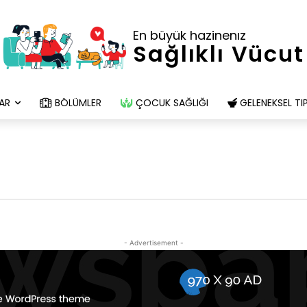
En büyük hazinenız
Sağlıklı Vücut
AR
BÖLÜMLER
ÇOCUK SAĞLIĞI
GELENEKSEL TI
- Advertisement -