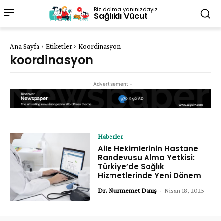
Biz daima yanınızdayız
Sağlıklı Vücut
Ana Sayfa
Etiketler
Koordinasyon
koordinasyon
- Advertisement -
Haberler
Aile Hekimlerinin Hastane
Randevusu Alma Yetkisi:
Türkiye’de Sağlık
Hizmetlerinde Yeni Dönem
Dr. Nurmemet Danış
-
Nisan 18, 2025