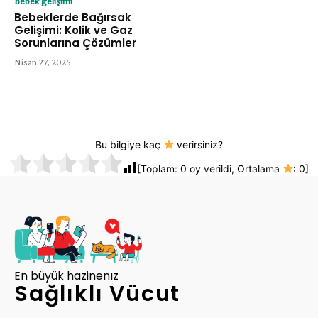
Bebek gelişimi
Bebeklerde Bağırsak
Gelişimi: Kolik ve Gaz
Sorunlarına Çözümler
Nisan 27, 2025
Bu bilgiye kaç
verirsiniz?
[Toplam:
0
oy verildi, Ortalama
:
0
]
En büyük hazinenız
Sağlıklı Vücut