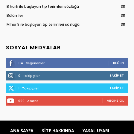
B harfi ile başlayan tıp terimleri sözlüğü
38
Bölümler
38
M harfi ile başlayan tıp terimleri sözlüğü
38
SOSYAL MEDYALAR
BEĞEN
114
Beğenenler
TAKIP ET
0
Takipçiler
TAKIP ET
1
Takipçiler
ABONE OL
920
Abone
ANA SAYFA
SITE HAKKINDA
YASAL UYARI