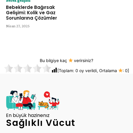
Bebek gelişimi
Bebeklerde Bağırsak
Gelişimi: Kolik ve Gaz
Sorunlarına Çözümler
Nisan 27, 2025
Bu bilgiye kaç
verirsiniz?
[Toplam:
0
oy verildi, Ortalama
:
0
]
En büyük hazinenız
Sağlıklı Vücut