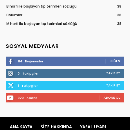
B harfi ile başlayan tıp terimleri sözlüğü
38
Bölümler
38
M harfi ile başlayan tıp terimleri sözlüğü
38
SOSYAL MEDYALAR
BEĞEN
114
Beğenenler
TAKIP ET
0
Takipçiler
TAKIP ET
1
Takipçiler
ABONE OL
920
Abone
ANA SAYFA
SITE HAKKINDA
YASAL UYARI