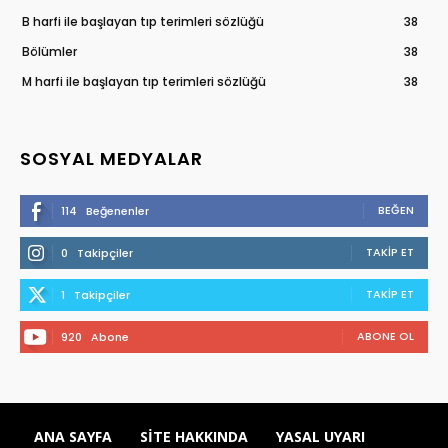
B harfi ile başlayan tıp terimleri sözlüğü
38
Bölümler
38
M harfi ile başlayan tıp terimleri sözlüğü
38
SOSYAL MEDYALAR
BEĞEN
114
Beğenenler
TAKIP ET
0
Takipçiler
TAKIP ET
1
Takipçiler
ABONE OL
920
Abone
ANA SAYFA
SITE HAKKINDA
YASAL UYARI