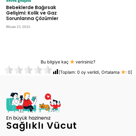
Bebek gelişimi
Bebeklerde Bağırsak
Gelişimi: Kolik ve Gaz
Sorunlarına Çözümler
Nisan 27, 2025
Bu bilgiye kaç
verirsiniz?
[Toplam:
0
oy verildi, Ortalama
:
0
]
En büyük hazinenız
Sağlıklı Vücut