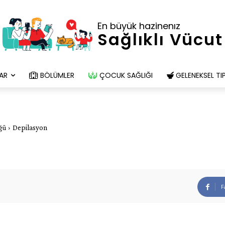
En büyük hazinenız
Sağlıklı Vücut
AR
BÖLÜMLER
ÇOCUK SAĞLIĞI
GELENEKSEL TI
üğü
Depilasyon
F