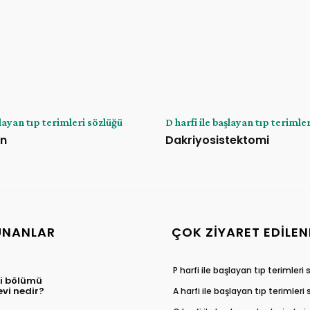
şlayan tıp terimleri sözlüğü
D harfi ile başlayan tıp terimle
an
Dakriyosistektomi
UNANLAR
ÇOK ZIYARET EDILEN
P harfi ile başlayan tıp terimleri
ği bölümü
evi nedir?
A harfi ile başlayan tıp terimleri