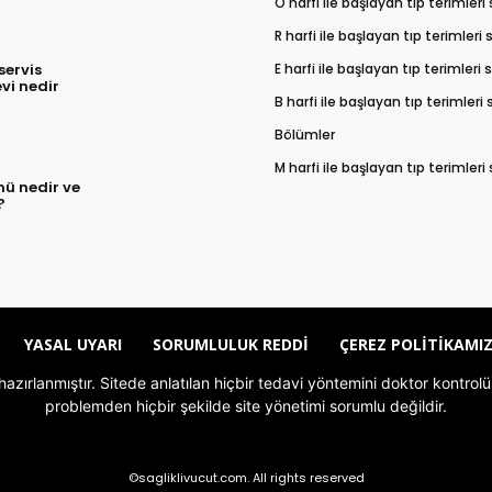
O harfi ile başlayan tıp terimleri
R harfi ile başlayan tıp terimleri
E harfi ile başlayan tıp terimleri
 servis
vi nedir
B harfi ile başlayan tıp terimleri
Bölümler
M harfi ile başlayan tıp terimleri
mü nedir ve
?
YASAL UYARI
SORUMLULUK REDDI
ÇEREZ POLITIKAMI
le hazırlanmıştır. Sitede anlatılan hiçbir tedavi yöntemini doktor kont
problemden hiçbir şekilde site yönetimi sorumlu değildir.
©sagliklivucut.com. All rights reserved