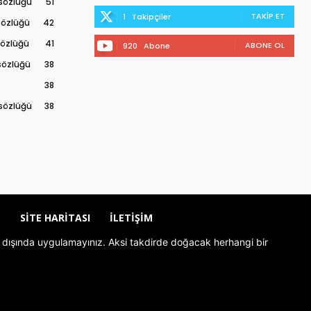
 sözlüğü
51
TAKIP ET
1
Takipçiler
 sözlüğü
42
 sözlüğü
41
ABONE OL
920
Abone
 sözlüğü
38
38
 sözlüğü
38
Z
SITE HARITASI
İLETIŞIM
rolü dışında uygulamayınız. Aksi takdirde doğacak herhangi bir