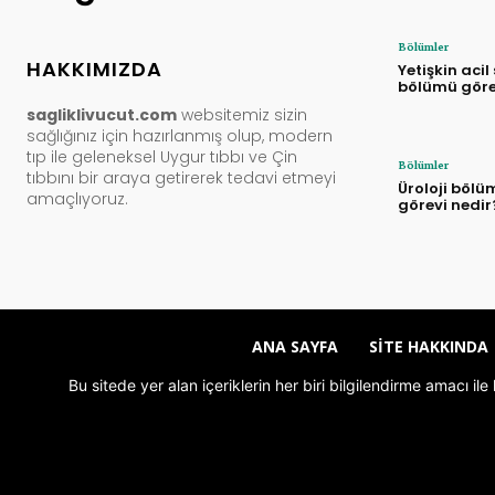
Bölümler
HAKKIMIZDA
Yetişkin acil
bölümü göre
sagliklivucut.com
websitemiz sizin
sağlığınız için hazırlanmış olup, modern
tıp ile geleneksel Uygur tıbbı ve Çin
Bölümler
tıbbını bir araya getirerek tedavi etmeyi
Üroloji bölü
amaçlıyoruz.
görevi nedir
ANA SAYFA
SITE HAKKINDA
Bu sitede yer alan içeriklerin her biri bilgilendirme amacı i