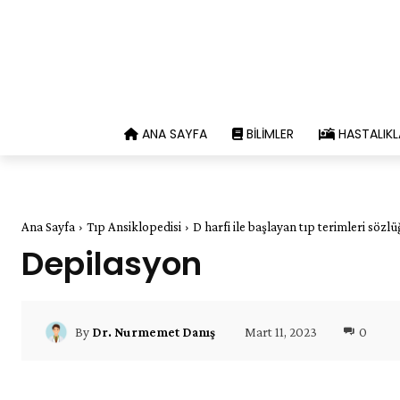
ANA SAYFA
BILIMLER
HASTALIKL
Ana Sayfa
Tıp Ansiklopedisi
D harfi ile başlayan tıp terimleri sözl
Depilasyon
Mart 11, 2023
0
By
Dr. Nurmemet Danış