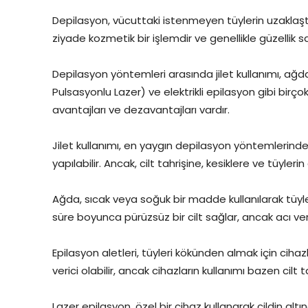
Depilasyon, vücuttaki istenmeyen tüylerin uzaklaştır
ziyade kozmetik bir işlemdir ve genellikle güzellik
Depilasyon yöntemleri arasında jilet kullanımı, ağda, 
Pulsasyonlu Lazer) ve elektrikli epilasyon gibi bir
avantajları ve dezavantajları vardır.
Jilet kullanımı, en yaygın depilasyon yöntemlerinden
yapılabilir. Ancak, cilt tahrişine, kesiklere ve tüyler
Ağda, sıcak veya soğuk bir madde kullanılarak tüyle
süre boyunca pürüzsüz bir cilt sağlar, ancak acı verici
Epilasyon aletleri, tüyleri kökünden almak için ciha
verici olabilir, ancak cihazların kullanımı bazen cilt t
Lazer epilasyon, özel bir cihaz kullanarak cildin alt