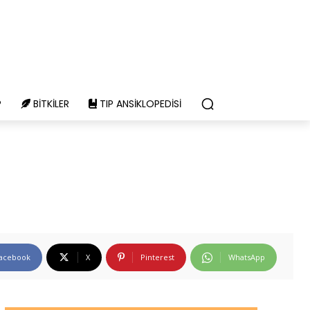
P
BITKILER
TIP ANSIKLOPEDISI
acebook
X
Pinterest
WhatsApp