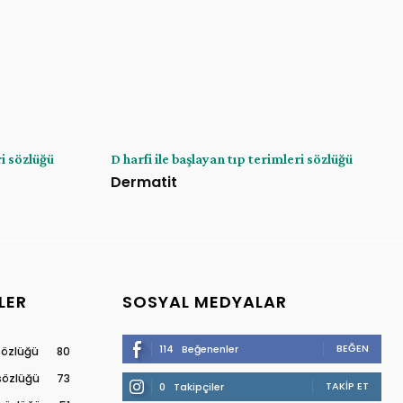
ri sözlüğü
D harfi ile başlayan tıp terimleri sözlüğü
Dermatit
LER
SOSYAL MEDYALAR
BEĞEN
114
Beğenenler
 sözlüğü
80
 sözlüğü
73
TAKIP ET
0
Takipçiler