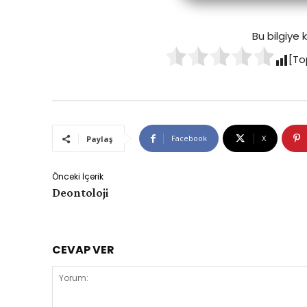
Bu bilgiye
[To
Facebook
X
Paylaş
Önceki İçerik
Deontoloji
CEVAP VER