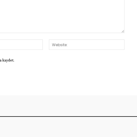
E-
Websit
Posta:*
a kaydet.