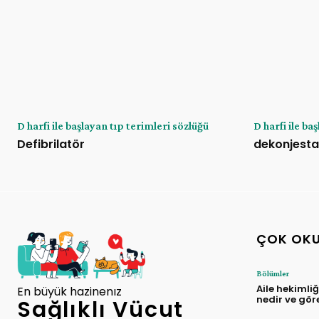
D harfi ile başlayan tıp terimleri sözlüğü
D harfi ile ba
Defibrilatör
dekonjest
ÇOK OK
Bölümler
Aile hekimli
En büyük hazinenız
nedir ve gör
Sağlıklı Vücut