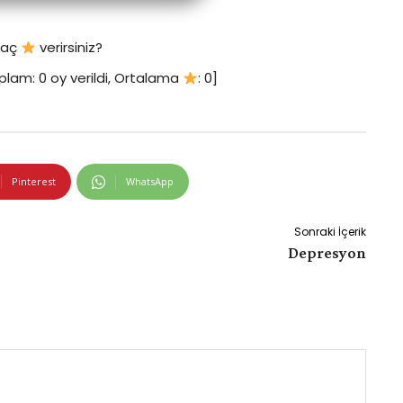
 kaç
verirsiniz?
plam:
0
oy verildi, Ortalama
:
0
]
Pinterest
WhatsApp
Sonraki İçerik
Depresyon