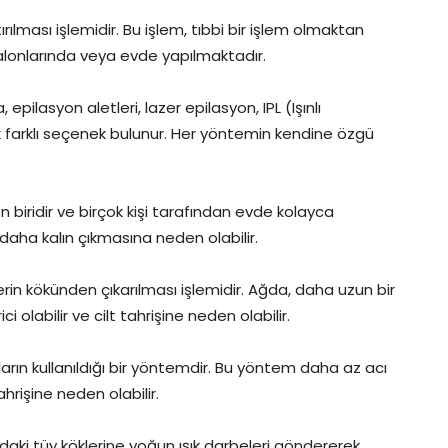
ılması işlemidir. Bu işlem, tıbbi bir işlem olmaktan
 salonlarında veya evde yapılmaktadır.
epilasyon aletleri, lazer epilasyon, IPL (Işınlı
çok farklı seçenek bulunur. Her yöntemin kendine özgü
 biridir ve birçok kişi tarafından evde kolayca
in daha kalın çıkmasına neden olabilir.
rin kökünden çıkarılması işlemidir. Ağda, daha uzun bir
 olabilir ve cilt tahrişine neden olabilir.
zların kullanıldığı bir yöntemdir. Bu yöntem daha az acı
ahrişine neden olabilir.
ındaki tüy köklerine yoğun ışık darbeleri göndererek