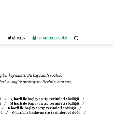
P
BITKILER
TIP ANSIKLOPEDISI
ş bir kaynaktır. Bu kapsamlı sözlük,
leri ve sağlık profesyonellerinin yanı sıra,
ü
Ç harfi ile başlayan tıp terimleri sözlüğü
ü
H harfi ile başlayan tıp terimleri sözlüğü
K harfi ile başlayan tıp terimleri sözlüğü
ğü
O harfi ile başlayan tıp terimleri sözlüğü