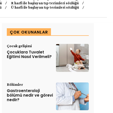
ğü
R harfi ile başlayan tıp terimleri sözlüğü
ü
Ü harfi ile başlayan tıp terimleri sözlüğü
ÇOK OKUNANLAR
Çocuk gelişimi
Çocuklara Tuvalet
Eğitimi Nasıl Verilmeli?
Bölümler
Gastroenteroloji
bölümü nedir ve görevi
nedir?