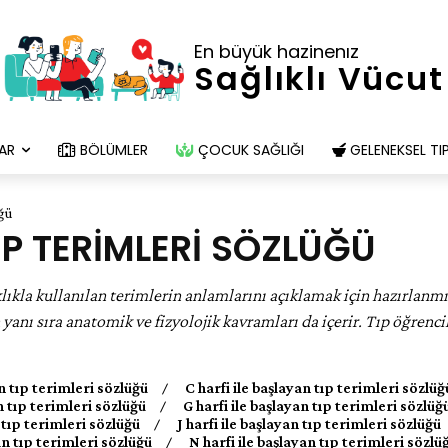
En büyük hazinenız
Sağlıklı Vücut
AR
BÖLÜMLER
ÇOCUK SAĞLIĞI
GELENEKSEL TI
üğü
IP TERIMLERI SÖZLÜĞÜ
klıkla kullanılan terimlerin anlamlarını açıklamak için hazırlanmı
n yanı sıra anatomik ve fizyolojik kavramları da içerir. Tıp öğrenci
an tıp terimleri sözlüğü
C harfi ile başlayan tıp terimleri sözlüğ
an tıp terimleri sözlüğü
G harfi ile başlayan tıp terimleri sözlüğ
n tıp terimleri sözlüğü
J harfi ile başlayan tıp terimleri sözlüğü
an tıp terimleri sözlüğü
N harfi ile başlayan tıp terimleri sözlü