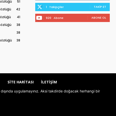
 sözlüğü
51
TAKIP ET
1
Takipçiler
 sözlüğü
42
 sözlüğü
41
ABONE OL
920
Abone
 sözlüğü
38
38
 sözlüğü
38
Z
SITE HARITASI
İLETIŞIM
rolü dışında uygulamayınız. Aksi takdirde doğacak herhangi bir