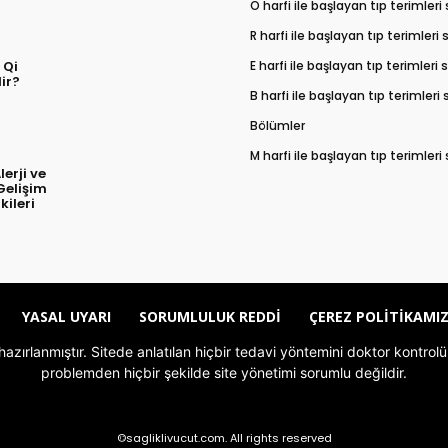
O harfi ile başlayan tıp terimleri
R harfi ile başlayan tıp terimleri
E harfi ile başlayan tıp terimleri
 Qi
ir?
B harfi ile başlayan tıp terimleri
Bölümler
M harfi ile başlayan tıp terimleri
erji ve
Gelişim
kileri
YASAL UYARI
SORUMLULUK REDDI
ÇEREZ POLITIKAMI
le hazırlanmıştır. Sitede anlatılan hiçbir tedavi yöntemini doktor kont
problemden hiçbir şekilde site yönetimi sorumlu değildir.
©sagliklivucut.com. All rights reserved