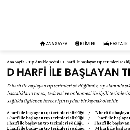
ANA SAYFA
BILIMLER
HASTALIKL
Ana Sayfa
Tıp Ansiklopedisi
D harfi ile başlayan tıp terimleri sözl
D HARFI ILE BAŞLAYAN T
D harfi ile başlayan tıp terimleri sözlüğümüz, tıp alanında sı
hastalıkların tanısı, tedavisi ve önlenmesi ile ilgili terimleri
sağlıkla ilgilenen herkes için faydalı bir kaynak olabilir.
A harfi ile başlayan tıp terimleri sözlüğü
B harfi ile başlay
E harfi ile başlayan tıp terimleri sözlüğü
F harfi ile başlay
I harfi ile başlayan tıp terimleri sözlüğü
İ harfi ile başlaya
L harfi ile başlayan tıp terimleri sözlüğü
M harfi ile başlay