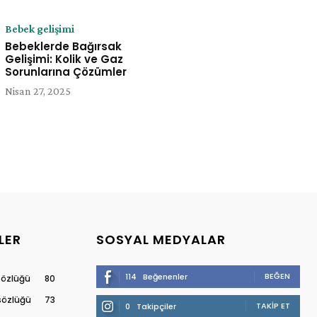
Bebek gelişimi
Bebeklerde Bağırsak
Gelişimi: Kolik ve Gaz
Sorunlarına Çözümler
Nisan 27, 2025
LER
SOSYAL MEDYALAR
BEĞEN
114
Beğenenler
 sözlüğü
80
 sözlüğü
73
TAKIP ET
0
Takipçiler