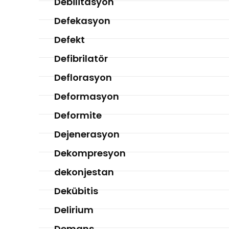
Debilitasyon
Defekasyon
Defekt
Defibrilatör
Deflorasyon
Deformasyon
Deformite
Dejenerasyon
Dekompresyon
dekonjestan
Dekübitis
Delirium
Demans