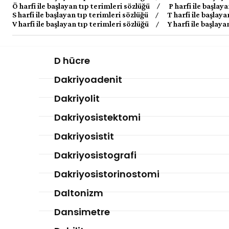
Ö harfi ile başlayan tıp terimleri sözlüğü
P harfi ile başlay
S harfi ile başlayan tıp terimleri sözlüğü
T harfi ile başlay
V harfi ile başlayan tıp terimleri sözlüğü
Y harfi ile başlay
D hücre
Dakriyoadenit
Dakriyolit
Dakriyosistektomi
Dakriyosistit
Dakriyosistografi
Dakriyosistorinostomi
Daltonizm
Dansimetre