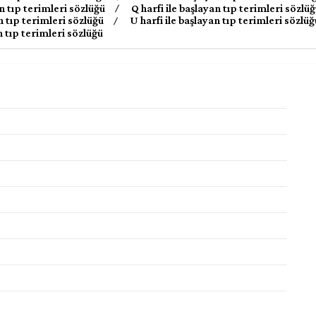
an tıp terimleri sözlüğü
Q harfi ile başlayan tıp terimleri sözlü
an tıp terimleri sözlüğü
U harfi ile başlayan tıp terimleri sözlüğ
an tıp terimleri sözlüğü