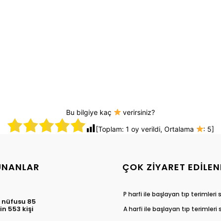
Bu bilgiye kaç
verirsiniz?
[Toplam:
1
oy verildi, Ortalama
:
5
]
UNANLAR
ÇOK ZIYARET EDILEN
P harfi ile başlayan tıp terimleri
 nüfusu 85
in 553 kişi
A harfi ile başlayan tıp terimleri