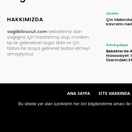
Çin tıbbı
HAKKIMIZDA
Çin tıbbında
kavramı ned
sagliklivucut.com
websitemiz sizin
sağlığınız için hazırlanmış olup, modern
tıp ile geleneksel Uygur tıbbı ve Çin
Bebek gelişimi
tıbbını bir araya getirerek tedavi etmeyi
Bebeklerde Al
amaçlıyoruz.
Hassasiyet: 
Üzerindeki Et
ANA SAYFA
SITE HAKKINDA
Bu sitede yer alan içeriklerin her biri bilgilendirme amacı i