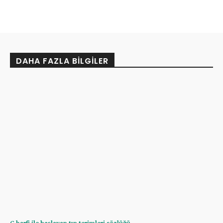
DAHA FAZLA BILGILER
G harfi ile başlayan tıp terimleri sözlüğü