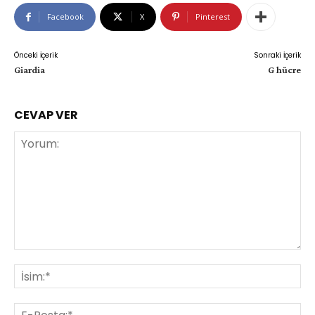
Facebook
X
Pinterest
Önceki İçerik
Sonraki İçerik
Giardia
G hücre
CEVAP VER
Yorum:
İsi
E-