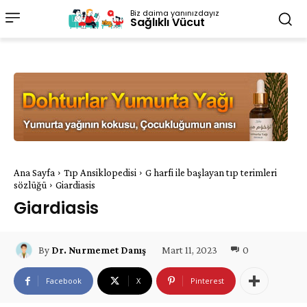
Biz daima yanınızdayız
Sağlıklı Vücut
Ana Sayfa
Tıp Ansiklopedisi
G harfi ile başlayan tıp terimleri
sözlüğü
Giardiasis
Giardiasis
Mart 11, 2023
0
By
Dr. Nurmemet Danış
Facebook
X
Pinterest