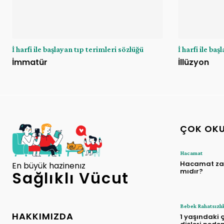
İ harfi ile başlayan tıp terimleri sözlüğü
İ harfi ile ba
İmmatür
İllüzyon
ÇOK OK
Hacamat
Hacamat zar
En büyük hazinenız
mıdır?
Sağlıklı Vücut
Bebek Rahatsızlık
HAKKIMIZDA
1 yaşındaki