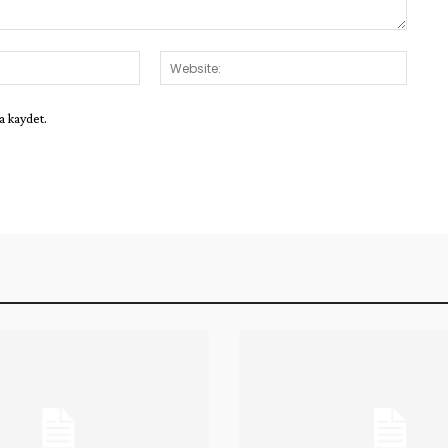
E-
Websit
Posta:*
a kaydet.