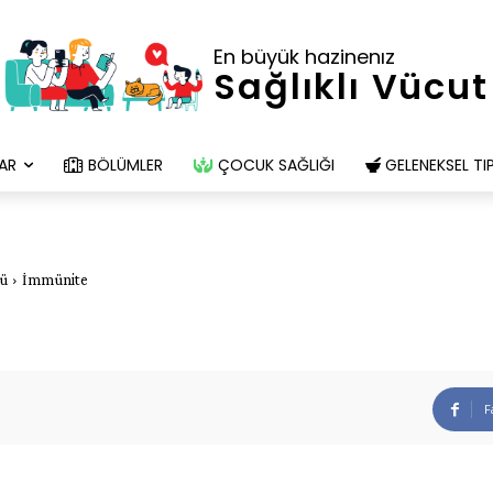
En büyük hazinenız
Sağlıklı Vücut
AR
BÖLÜMLER
ÇOCUK SAĞLIĞI
GELENEKSEL TI
ğü
İmmünite
F