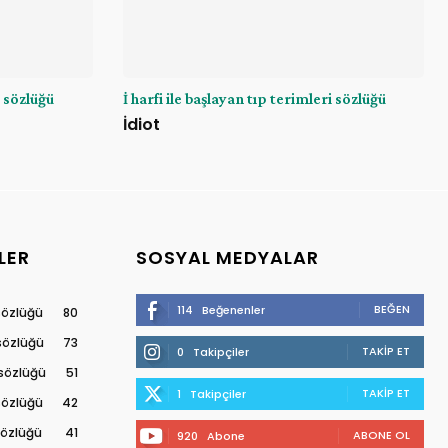
i sözlüğü
İ harfi ile başlayan tıp terimleri sözlüğü
İdiot
LER
SOSYAL MEDYALAR
BEĞEN
114
Beğenenler
 sözlüğü
80
 sözlüğü
73
TAKIP ET
0
Takipçiler
 sözlüğü
51
TAKIP ET
1
Takipçiler
 sözlüğü
42
 sözlüğü
41
ABONE OL
920
Abone