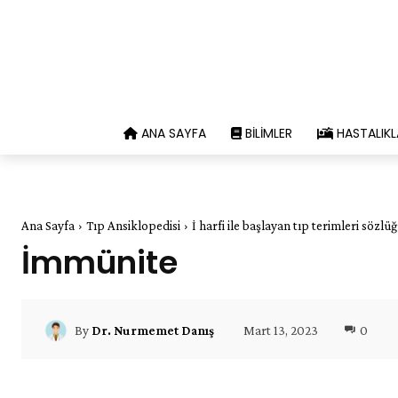
ANA SAYFA
BILIMLER
HASTALIKL
Ana Sayfa
Tıp Ansiklopedisi
İ harfi ile başlayan tıp terimleri sözlü
İmmünite
Mart 13, 2023
0
By
Dr. Nurmemet Danış