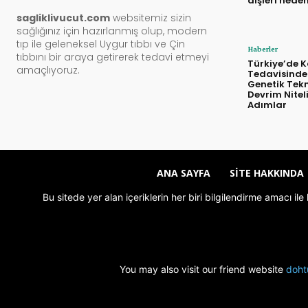
dişleri nede
sagliklivucut.com
websitemiz sizin
sağlığınız için hazırlanmış olup, modern
tıp ile geleneksel Uygur tıbbı ve Çin
Haberler
tıbbını bir araya getirerek tedavi etmeyi
Türkiye’de 
amaçlıyoruz.
Tedavisinde 
Genetik Tekn
Devrim Nitel
Adımlar
ANA SAYFA
SITE HAKKINDA
Bu sitede yer alan içeriklerin her biri bilgilendirme amacı i
You may also visit our friend website
doht