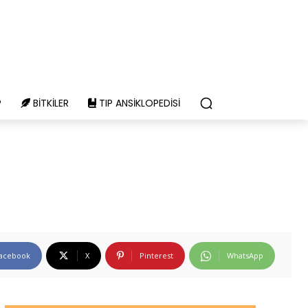
P
BITKILER
TIP ANSIKLOPEDISI
acebook
X
Pinterest
WhatsApp