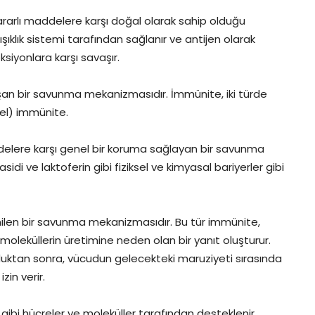
rarlı maddelere karşı doğal olarak sahip olduğu
lık sistemi tarafından sağlanır ve antijen olarak
siyonlara karşı savaşır.
oluşan bir savunma mekanizmasıdır. İmmünite, iki türde
sel) immünite.
lere karşı genel bir koruma sağlayan bir savunma
idi ve laktoferin gibi fiziksel ve kimyasal bariyerler gibi
inilen bir savunma mekanizmasıdır. Bu tür immünite,
 moleküllerin üretimine neden olan bir yanıt oluşturur.
rulduktan sonra, vücudun gelecekteki maruziyeti sırasında
zin verir.
er gibi hücreler ve moleküller tarafından desteklenir.