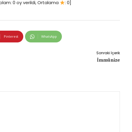
plam:
0
oy verildi, Ortalama
:
0
]
Pinterest
WhatsApp
Sonraki İçerik
İmmünize