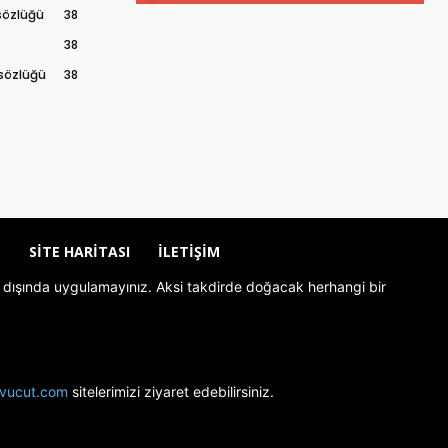
 sözlüğü
38
38
 sözlüğü
38
Z
SITE HARITASI
İLETIŞIM
rolü dışında uygulamayınız. Aksi takdirde doğacak herhangi bir
livucut.com
sitelerimizi ziyaret edebilirsiniz.