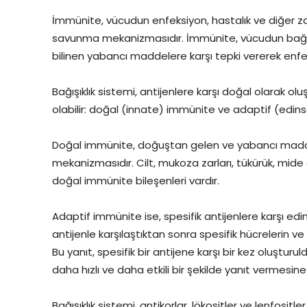
İmmünite, vücudun enfeksiyon, hastalık ve diğer za
savunma mekanizmasıdır. İmmünite, vücudun bağışık
bilinen yabancı maddelere karşı tepki vererek enfek
Bağışıklık sistemi, antijenlere karşı doğal olarak 
olabilir: doğal (innate) immünite ve adaptif (edin
Doğal immünite, doğuştan gelen ve yabancı madde
mekanizmasıdır. Cilt, mukoza zarları, tükürük, mide as
doğal immünite bileşenleri vardır.
Adaptif immünite ise, spesifik antijenlere karşı ed
antijenle karşılaştıktan sonra spesifik hücrelerin ve
Bu yanıt, spesifik bir antijene karşı bir kez oluştu
daha hızlı ve daha etkili bir şekilde yanıt vermesine i
Bağışıklık sistemi, antikorlar, lökositler ve lenfositl