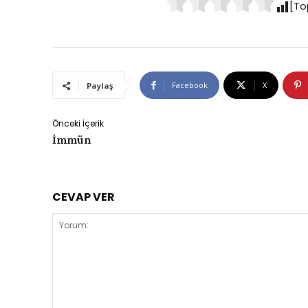
[To
Facebook
X
Paylaş
Önceki İçerik
İmmün
CEVAP VER