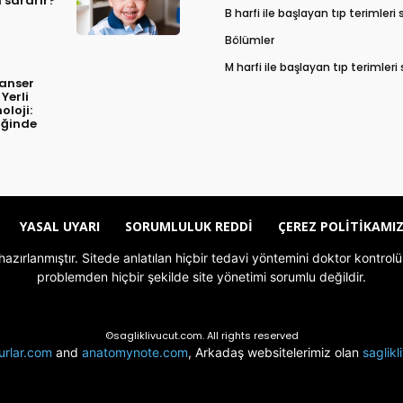
n sararır?
B harfi ile başlayan tıp terimleri
Bölümler
M harfi ile başlayan tıp terimleri
Kanser
Yerli
oloji:
iğinde
YASAL UYARI
SORUMLULUK REDDI
ÇEREZ POLITIKAMI
le hazırlanmıştır. Sitede anlatılan hiçbir tedavi yöntemini doktor kont
problemden hiçbir şekilde site yönetimi sorumlu değildir.
©sagliklivucut.com. All rights reserved
urlar.com
and
anatomynote.com
, Arkadaş websitelerimiz olan
saglik