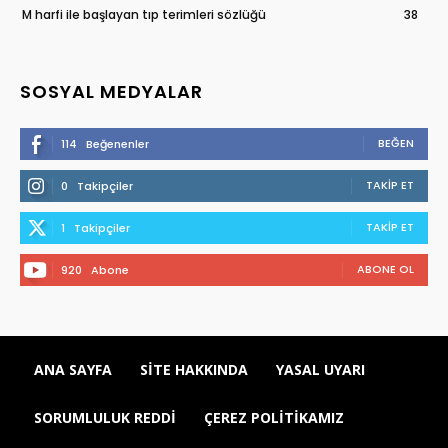
M harfi ile başlayan tıp terimleri sözlüğü
38
SOSYAL MEDYALAR
BEĞEN
114
Beğenenler
TAKIP ET
0
Takipçiler
TAKIP ET
1
Takipçiler
ABONE OL
920
Abone
ANA SAYFA
SITE HAKKINDA
YASAL UYARI
SORUMLULUK REDDI
ÇEREZ POLITIKAMIZ