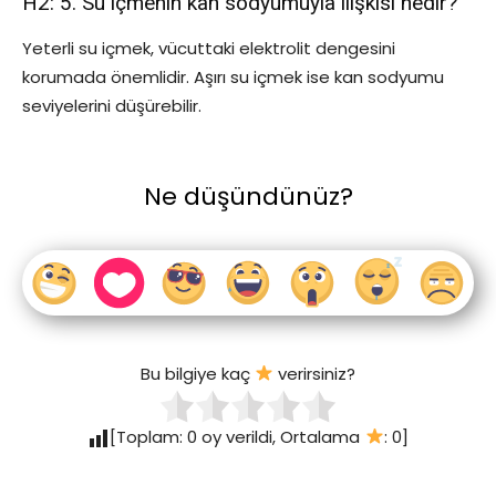
H2: 5. Su içmenin kan sodyumuyla ilişkisi nedir?
Yeterli su içmek, vücuttaki elektrolit dengesini
korumada önemlidir. Aşırı su içmek ise kan sodyumu
seviyelerini düşürebilir.
Ne düşündünüz?
Bu bilgiye kaç
verirsiniz?
[Toplam:
0
oy verildi, Ortalama
:
0
]