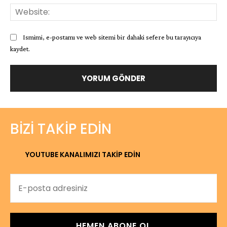
Web
Ismimi, e-postamı ve web sitemi bir dahaki sefere bu tarayıcıya
kaydet.
BIZI TAKIP EDIN
YOUTUBE KANALIMIZI TAKİP EDİN
HEMEN ABONE OL