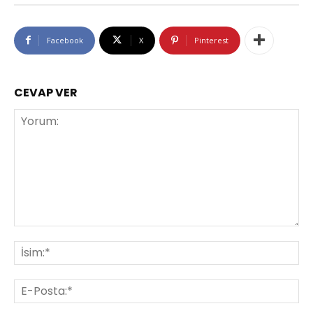
Facebook
X
Pinterest
CEVAP VER
Yorum:
İsi
E-
Pos