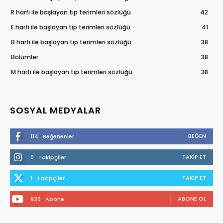
R harfi ile başlayan tıp terimleri sözlüğü
42
E harfi ile başlayan tıp terimleri sözlüğü
41
B harfi ile başlayan tıp terimleri sözlüğü
38
Bölümler
38
M harfi ile başlayan tıp terimleri sözlüğü
38
SOSYAL MEDYALAR
BEĞEN
114
Beğenenler
TAKIP ET
0
Takipçiler
TAKIP ET
1
Takipçiler
ABONE OL
920
Abone