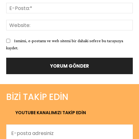
E-
Pos
Web
Ismimi, e-postamı ve web sitemi bir dahaki sefere bu tarayıcıya
kaydet.
BIZI TAKIP EDIN
YOUTUBE KANALIMIZI TAKİP EDİN