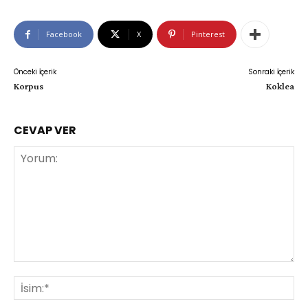
Facebook
X
Pinterest
Önceki İçerik
Sonraki İçerik
Korpus
Koklea
CEVAP VER
Yorum:
İsi