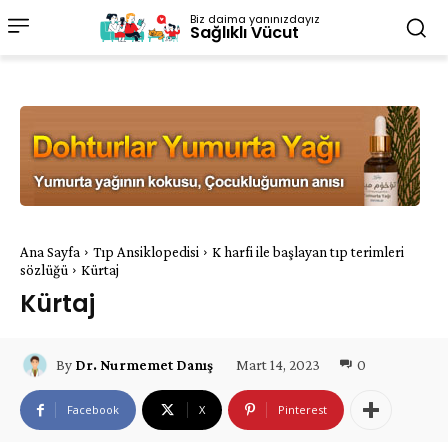
Biz daima yanınızdayız
Sağlıklı Vücut
Ana Sayfa
Tıp Ansiklopedisi
K harfi ile başlayan tıp terimleri
sözlüğü
Kürtaj
Kürtaj
Mart 14, 2023
0
By
Dr. Nurmemet Danış
Facebook
X
Pinterest