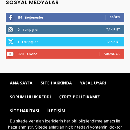
SOSYAL MEDYALAR
BEĞEN
114
Beğenenler
TAKIP ET
0
Takipçiler
TAKIP ET
1
Takipçiler
ABONE OL
920
Abone
ANA SAYFA
SITE HAKKINDA
YASAL UYARI
SORUMLULUK REDDI
ÇEREZ POLITIKAMIZ
SITE HARITASI
İLETIŞIM
Bu sitede yer alan içeriklerin her biri bilgilendirme amacı ile
hazırlanmıştır. Sitede anlatılan hiçbir tedavi yöntemini doktor