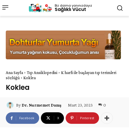
Biz daima yanınızdayız
Sağlıklı Vücut
Ana Sayfa
Tıp Ansiklopedisi
K harfi ile başlayan tıp terimleri
sözlüğü
Koklea
Koklea
Mart 23, 2023
0
By
Dr. Nurmemet Danış
Facebook
X
Pinterest