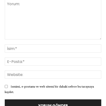
Yorum:
İsi
E-
Pos
Web
Ismimi, e-postamı ve web sitemi bir dahaki sefere bu tarayıcıya
kaydet.