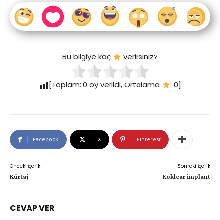
Bu bilgiye kaç
verirsiniz?
[Toplam:
0
oy verildi, Ortalama
:
0
]
Facebook
X
Pinterest
Önceki İçerik
Sonraki İçerik
Kürtaj
Koklear implant
CEVAP VER