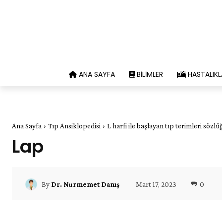
ANA SAYFA
BILIMLER
HASTALIKL
Ana Sayfa
Tıp Ansiklopedisi
L harfi ile başlayan tıp terimleri sözlü
Lap
Mart 17, 2023
0
By
Dr. Nurmemet Danış