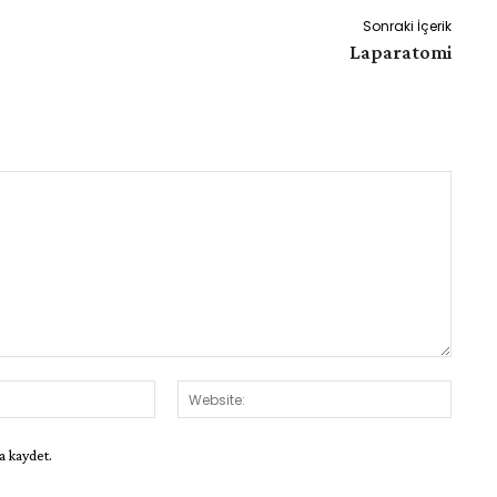
Sonraki İçerik
Laparatomi
E-
Websit
Posta:*
a kaydet.