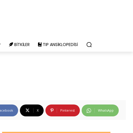
P
BITKILER
TIP ANSIKLOPEDISI
acebook
X
Pinterest
WhatsApp