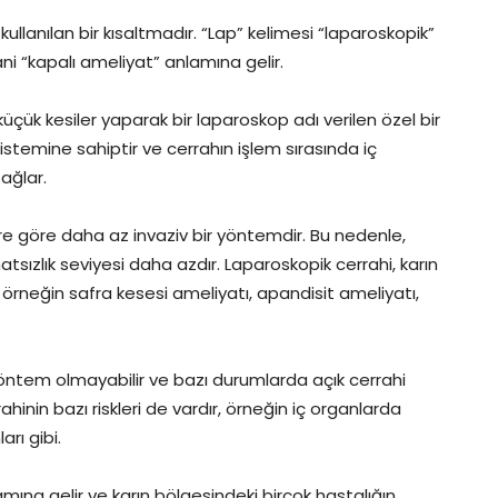
 kullanılan bir kısaltmadır. “Lap” kelimesi “laparoskopik”
ani “kapalı ameliyat” anlamına gelir.
üçük kesiler yaparak bir laparoskop adı verilen özel bir
stemine sahiptir ve cerrahın işlem sırasında iç
ağlar.
re göre daha az invaziv bir yöntemdir. Bu nedenle,
atsızlık seviyesi daha azdır. Laparoskopik cerrahi, karın
r, örneğin safra kesesi ameliyatı, apandisit ameliyatı,
öntem olmayabilir ve bazı durumlarda açık cerrahi
ahinin bazı riskleri de vardır, örneğin iç organlarda
rı gibi.
amına gelir ve karın bölgesindeki birçok hastalığın