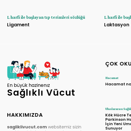
L harfi ile başlayan tıp terimleri sözlüğü
L harfi ile ba
Ligament
Laktasyon
ÇOK OK
Hacamat
Hacamat nası
En büyük hazinenız
Sağlıklı Vücut
Uluslararası Sağlı
HAKKIMIZDA
Kök Hücre T
Parkinson Ha
İçin Yeni Um
sagliklivucut.com
websitemiz sizin
Sunuyor