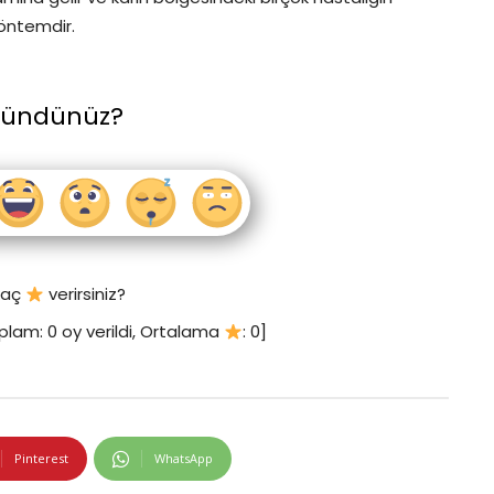
yöntemdir.
şündünüz?
 kaç
verirsiniz?
plam:
0
oy verildi, Ortalama
:
0
]
Pinterest
WhatsApp