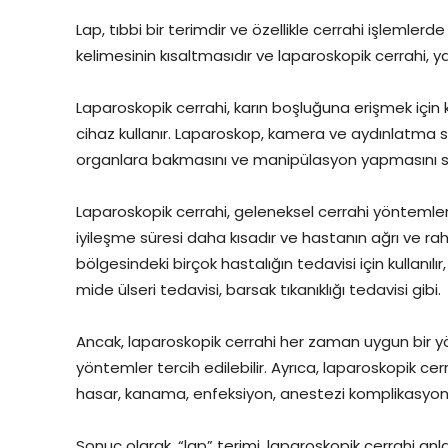
Lap, tıbbi bir terimdir ve özellikle cerrahi işlemlerde
kelimesinin kısaltmasıdır ve laparoskopik cerrahi, y
Laparoskopik cerrahi, karın boşluğuna erişmek için k
cihaz kullanır. Laparoskop, kamera ve aydınlatma si
organlara bakmasını ve manipülasyon yapmasını s
Laparoskopik cerrahi, geleneksel cerrahi yöntemle
iyileşme süresi daha kısadır ve hastanın ağrı ve rah
bölgesindeki birçok hastalığın tedavisi için kullanılı
mide ülseri tedavisi, barsak tıkanıklığı tedavisi gibi.
Ancak, laparoskopik cerrahi her zaman uygun bir y
yöntemler tercih edilebilir. Ayrıca, laparoskopik cerr
hasar, kanama, enfeksiyon, anestezi komplikasyonla
Sonuç olarak, “lap” terimi, laparoskopik cerrahi anl