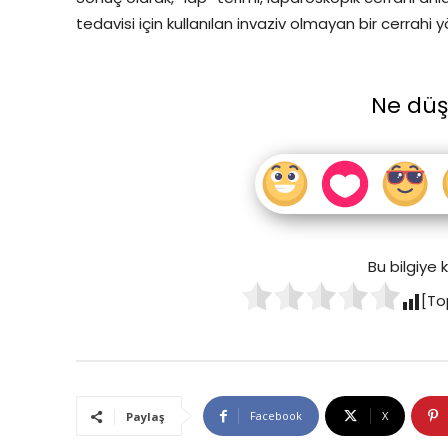
tedavisi için kullanılan invaziv olmayan bir cerrahi 
Ne dü
Bu bilgiye
[To
Facebook
X
Paylaş