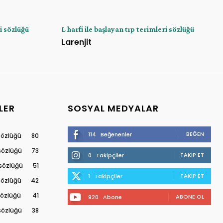
ri sözlüğü
L harfi ile başlayan tıp terimleri sözlüğü
Larenjit
LER
SOSYAL MEDYALAR
BEĞEN
114
Beğenenler
 sözlüğü
80
 sözlüğü
73
TAKIP ET
0
Takipçiler
 sözlüğü
51
TAKIP ET
1
Takipçiler
 sözlüğü
42
 sözlüğü
41
ABONE OL
920
Abone
 sözlüğü
38