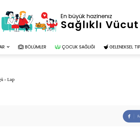
En büyük hazinenız
Sağlıklı Vücut
AR
BÖLÜMLER
ÇOCUK SAĞLIĞI
GELENEKSEL TI
ğü
Lap
F