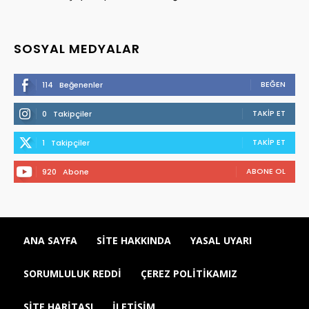
SOSYAL MEDYALAR
BEĞEN
114
Beğenenler
TAKIP ET
0
Takipçiler
TAKIP ET
1
Takipçiler
ABONE OL
920
Abone
ANA SAYFA
SITE HAKKINDA
YASAL UYARI
SORUMLULUK REDDI
ÇEREZ POLITIKAMIZ
SITE HARITASI
İLETIŞIM