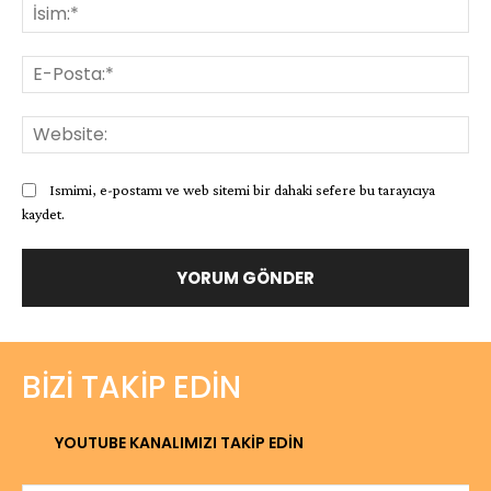
İsi
E-
Pos
Web
Ismimi, e-postamı ve web sitemi bir dahaki sefere bu tarayıcıya
kaydet.
BIZI TAKIP EDIN
YOUTUBE KANALIMIZI TAKİP EDİN