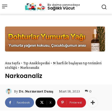
Biz daima yanınızdayız
Sağlıklı Vücut
Ana Sayfa
Tıp Ansiklopedisi
N harfi ile başlayan tıp terimleri
sözlüğü
Narkoanaliz
Narkoanaliz
Mart 18, 2023
0
By
Dr. Nurmemet Danış
Facebook
X
Pinterest