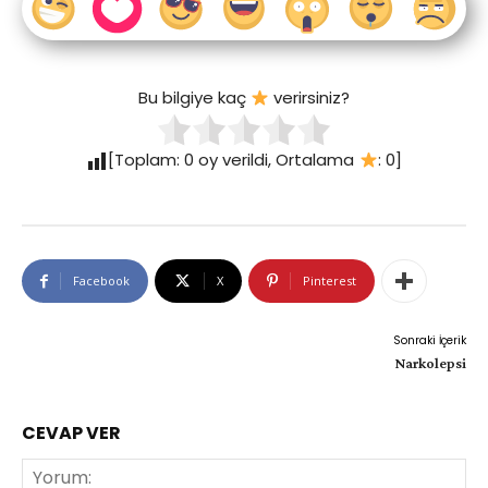
Bu bilgiye kaç
verirsiniz?
[Toplam:
0
oy verildi, Ortalama
:
0
]
Facebook
X
Pinterest
Sonraki İçerik
Narkolepsi
CEVAP VER