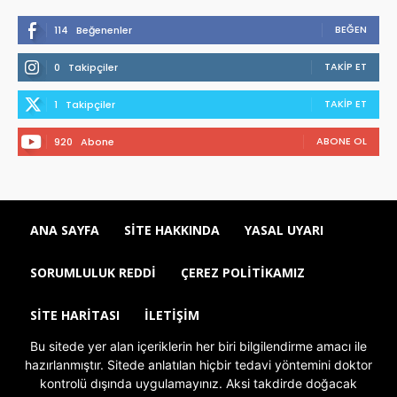
BEĞEN
114
Beğenenler
TAKIP ET
0
Takipçiler
TAKIP ET
1
Takipçiler
ABONE OL
920
Abone
ANA SAYFA
SITE HAKKINDA
YASAL UYARI
SORUMLULUK REDDI
ÇEREZ POLITIKAMIZ
SITE HARITASI
İLETIŞIM
Bu sitede yer alan içeriklerin her biri bilgilendirme amacı ile
hazırlanmıştır. Sitede anlatılan hiçbir tedavi yöntemini doktor
kontrolü dışında uygulamayınız. Aksi takdirde doğacak