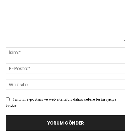
Yorum:
İsi
E-
Pos
Web
Ismimi, e-postamı ve web sitemi bir dahaki sefere bu tarayıcıya
kaydet.