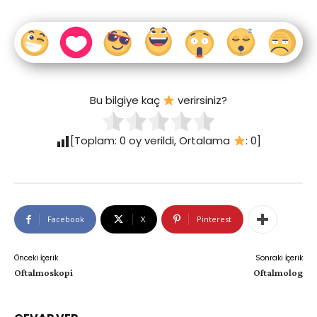
Bu bilgiye kaç
verirsiniz?
[Toplam:
0
oy verildi, Ortalama
:
0
]
Facebook
X
Pinterest
Önceki İçerik
Sonraki İçerik
Oftalmoskopi
Oftalmolog