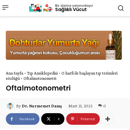
Biz daima yanınızdayız
Sağlıklı Vücut
Ana Sayfa
Tıp Ansiklopedisi
O harfi ile başlayan tıp terimleri
sözlüğü
Oftalmotonometri
Oftalmotonometri
Mart 21, 2023
0
By
Dr. Nurmemet Danış
Facebook
X
Pinterest