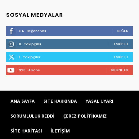
SOSYAL MEDYALAR
BEĞEN
114
Beğenenler
TAKIP ET
0
Takipçiler
TAKIP ET
1
Takipçiler
ABONE OL
920
Abone
ANA SAYFA
SITE HAKKINDA
YASAL UYARI
SORUMLULUK REDDI
ÇEREZ POLITIKAMIZ
SITE HARITASI
İLETIŞIM