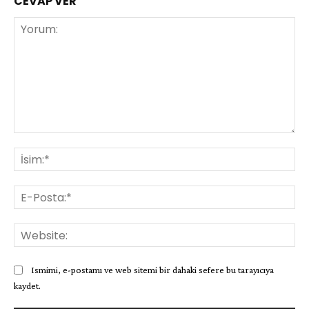
CEVAP VER
Yorum:
İsi
E-
Pos
Web
Ismimi, e-postamı ve web sitemi bir dahaki sefere bu tarayıcıya
kaydet.