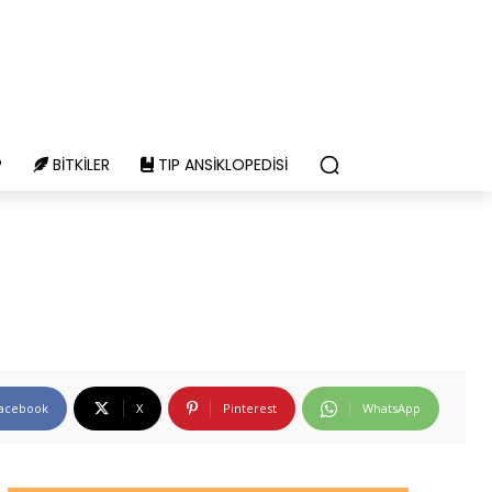
P
BITKILER
TIP ANSIKLOPEDISI
acebook
X
Pinterest
WhatsApp