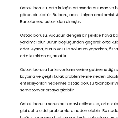
Östaki borusu, orta kulağın ortasında bulunan ve bu
gören bir tüptür. Bu boru, adını İtalyan anatomist 
Bartolomeo östaki’den almıştır.
Östaki borusu, vücudun dengeli bir şekilde hava ba
yardımcı olur. Burun boşluğundan geçerek orta kula
eder. Ayrıca, burun yolu ile solunum yaparken, östak
orta kulaktan dışarı atılır.
Östaki borusu fonksiyonlarını yerine getiremediğinde
kaybına ve çeşitli kulak problemlerine neden olabili
enfeksiyonları nedeniyle östaki borusu tıkanabilir v
semptomlar ortaya çıkabilir.
Östaki borusu sorunları tedavi edilmezse, orta kulak e
gibi daha ciddi problemlere neden olabilir. Bu nedenl
boğaz uzmanına başvurarak tedavi almaları önerili