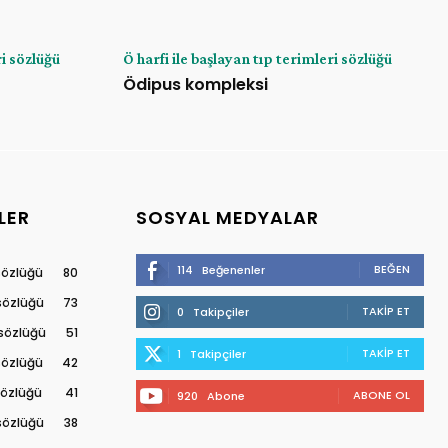
ri sözlüğü
Ö harfi ile başlayan tıp terimleri sözlüğü
Ödipus kompleksi
LER
SOSYAL MEDYALAR
BEĞEN
114
Beğenenler
 sözlüğü
80
 sözlüğü
73
TAKIP ET
0
Takipçiler
 sözlüğü
51
TAKIP ET
1
Takipçiler
 sözlüğü
42
 sözlüğü
41
ABONE OL
920
Abone
 sözlüğü
38