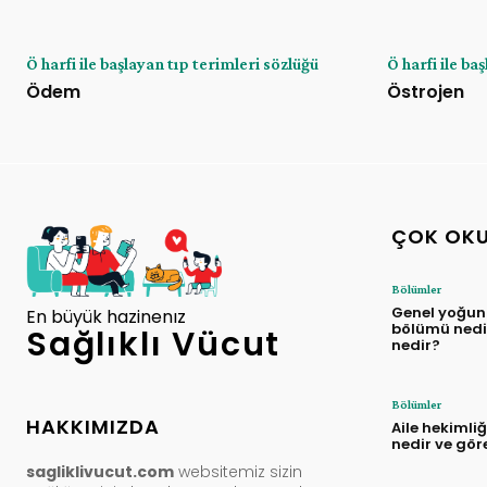
Ö harfi ile başlayan tıp terimleri sözlüğü
Ö harfi ile ba
Ödem
Östrojen
ÇOK OK
Bölümler
Genel yoğun
En büyük hazinenız
bölümü nedir
Sağlıklı Vücut
nedir?
Bölümler
HAKKIMIZDA
Aile hekimli
nedir ve gör
sagliklivucut.com
websitemiz sizin