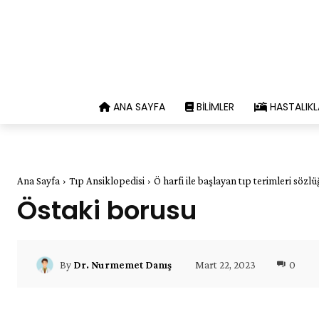
ANA SAYFA
BILIMLER
HASTALIKL
Ana Sayfa
Tıp Ansiklopedisi
Ö harfi ile başlayan tıp terimleri sözl
Östaki borusu
Mart 22, 2023
0
By
Dr. Nurmemet Danış