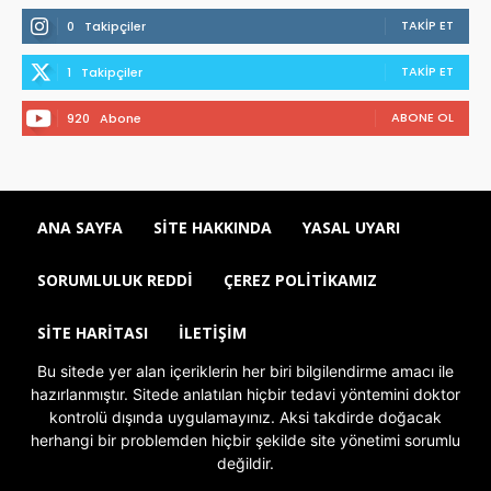
TAKIP ET
0
Takipçiler
TAKIP ET
1
Takipçiler
ABONE OL
920
Abone
ANA SAYFA
SITE HAKKINDA
YASAL UYARI
SORUMLULUK REDDI
ÇEREZ POLITIKAMIZ
SITE HARITASI
İLETIŞIM
Bu sitede yer alan içeriklerin her biri bilgilendirme amacı ile
hazırlanmıştır. Sitede anlatılan hiçbir tedavi yöntemini doktor
kontrolü dışında uygulamayınız. Aksi takdirde doğacak
herhangi bir problemden hiçbir şekilde site yönetimi sorumlu
değildir.