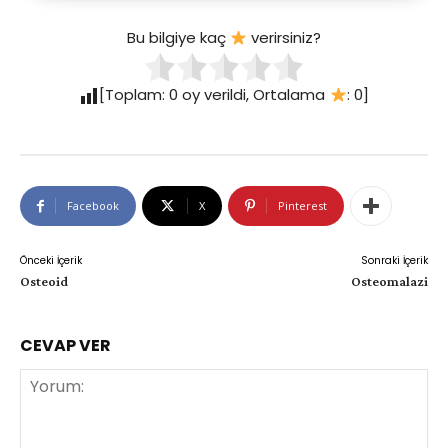
Bu bilgiye kaç
verirsiniz?
[Toplam:
0
oy verildi, Ortalama
:
0
]
Facebook
X
Pinterest
Önceki İçerik
Sonraki İçerik
Osteoid
Osteomalazi
CEVAP VER