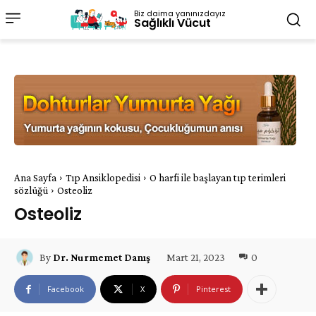
Biz daima yanınızdayız
Sağlıklı Vücut
Ana Sayfa
Tıp Ansiklopedisi
O harfi ile başlayan tıp terimleri
sözlüğü
Osteoliz
Osteoliz
Mart 21, 2023
0
By
Dr. Nurmemet Danış
Facebook
X
Pinterest