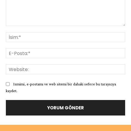
Yorum:
İsi
E-
Pos
Web
Ismimi, e-postamı ve web sitemi bir dahaki sefere bu tarayıcıya
kaydet.