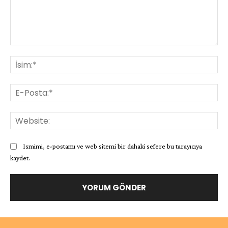
Yorum:
İsi
E-
Pos
Web
Ismimi, e-postamı ve web sitemi bir dahaki sefere bu tarayıcıya
kaydet.