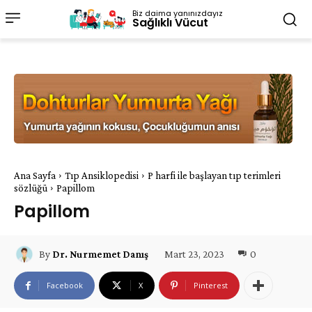
Biz daima yanınızdayız
Sağlıklı Vücut
Ana Sayfa
Tıp Ansiklopedisi
P harfi ile başlayan tıp terimleri
sözlüğü
Papillom
Papillom
Mart 23, 2023
0
By
Dr. Nurmemet Danış
Facebook
X
Pinterest