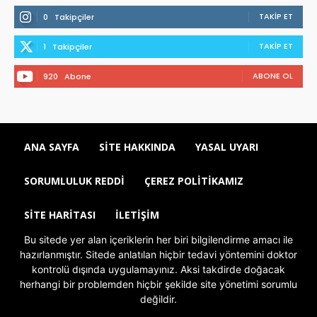
TAKIP ET
0
Takipçiler
TAKIP ET
1
Takipçiler
ABONE OL
920
Abone
ANA SAYFA
SITE HAKKINDA
YASAL UYARI
SORUMLULUK REDDI
ÇEREZ POLITIKAMIZ
SITE HARITASI
İLETIŞIM
Bu sitede yer alan içeriklerin her biri bilgilendirme amacı ile
hazırlanmıştır. Sitede anlatılan hiçbir tedavi yöntemini doktor
kontrolü dışında uygulamayınız. Aksi takdirde doğacak
herhangi bir problemden hiçbir şekilde site yönetimi sorumlu
değildir.