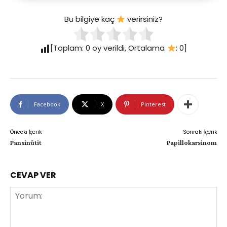
Bu bilgiye kaç
verirsiniz?
[Toplam:
0
oy verildi, Ortalama
:
0
]
Facebook
X
Pinterest
Önceki İçerik
Sonraki İçerik
Pansinütit
Papillokarsinom
CEVAP VER