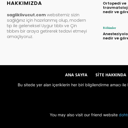
HAKKIMIZDA
Ortopedi ve
travmatoloj
nedir ve gör
sagliklivucut.com
websitemiz sizin
sağlığınız için hazırlanmış olup, modern
tıp ile geleneksel Uygur tıbbı ve Çin
Bölümler
tıbbını bir araya getirerek tedavi etmeyi
Anesteziyolo
amaçlıyoruz.
nedir ve gör
ANA SAYFA
SITE HAKKINDA
Bu sitede yer alan içeriklerin her biri bilgilendirme amacı i
You may also visit our friend website
doht