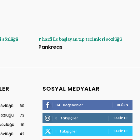
ri sözlüğü
P harfi ile başlayan tıp terimleri sözlüğü
Pankreas
LER
SOSYAL MEDYALAR
BEĞEN
114
Beğenenler
 sözlüğü
80
 sözlüğü
73
TAKIP ET
0
Takipçiler
 sözlüğü
51
TAKIP ET
1
Takipçiler
 sözlüğü
42