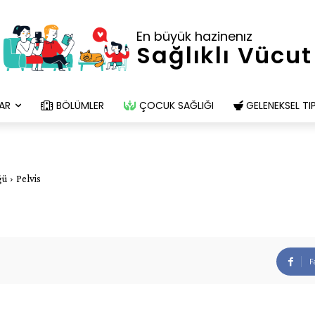
En büyük hazinenız
Sağlıklı Vücut
AR
BÖLÜMLER
ÇOCUK SAĞLIĞI
GELENEKSEL TI
ğü
Pelvis
F