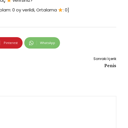
 kaç
verirsiniz?
plam:
0
oy verildi, Ortalama
:
0
]
Pinterest
WhatsApp
Sonraki İçerik
Penis