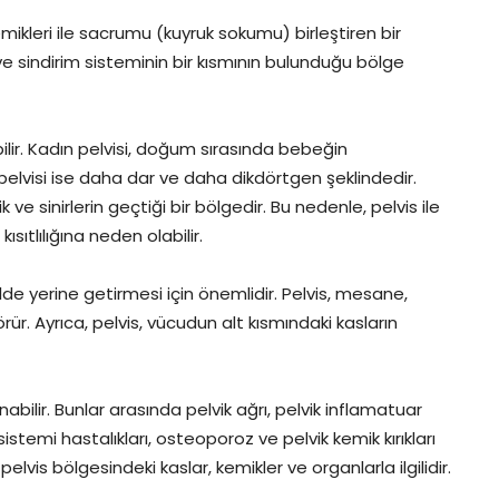
mikleri ile sacrumu (kuyruk sokumu) birleştiren bir
 ve sindirim sisteminin bir kısmının bulunduğu bölge
abilir. Kadın pelvisi, doğum sırasında bebeğin
 pelvisi ise daha dar ve daha dikdörtgen şeklindedir.
k ve sinirlerin geçtiği bir bölgedir. Bu nedenle, pelvis ile
kısıtlılığına neden olabilir.
ilde yerine getirmesi için önemlidir. Pelvis, mesane,
ür. Ayrıca, pelvis, vücudun alt kısmındaki kasların
nabilir. Bunlar arasında pelvik ağrı, pelvik inflamatuar
temi hastalıkları, osteoporoz ve pelvik kemik kırıkları
 pelvis bölgesindeki kaslar, kemikler ve organlarla ilgilidir.