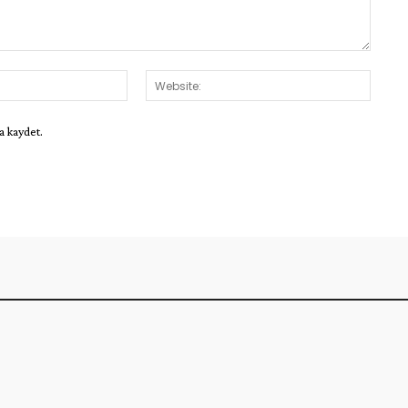
E-
Websit
Posta:*
a kaydet.