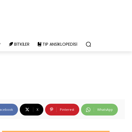
P
BITKILER
TIP ANSIKLOPEDISI
acebook
X
Pinterest
WhatsApp