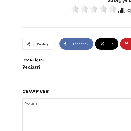
Bu bilgiye
[To
Facebook
X
Paylaş
Önceki İçerik
Pediatri
CEVAP VER