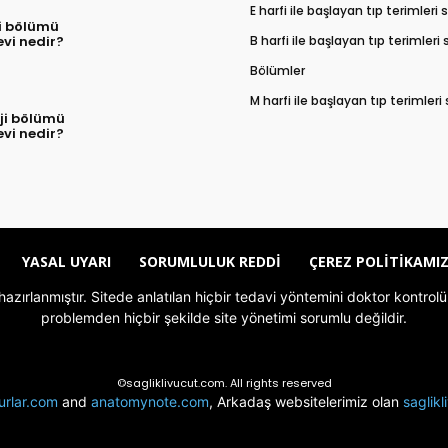
E harfi ile başlayan tıp terimleri
i bölümü
B harfi ile başlayan tıp terimleri
evi nedir?
Bölümler
M harfi ile başlayan tıp terimleri
ji bölümü
evi nedir?
YASAL UYARI
SORUMLULUK REDDI
ÇEREZ POLITIKAMI
le hazırlanmıştır. Sitede anlatılan hiçbir tedavi yöntemini doktor kont
problemden hiçbir şekilde site yönetimi sorumlu değildir.
©sagliklivucut.com. All rights reserved
urlar.com
and
anatomynote.com
, Arkadaş websitelerimiz olan
saglik