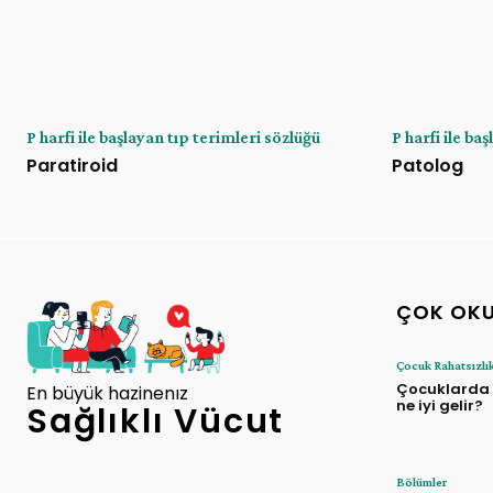
P harfi ile başlayan tıp terimleri sözlüğü
P harfi ile ba
Paratiroid
Patolog
ÇOK OK
Çocuk Rahatsızlık
Çocuklarda
En büyük hazinenız
ne iyi gelir?
Sağlıklı Vücut
Bölümler