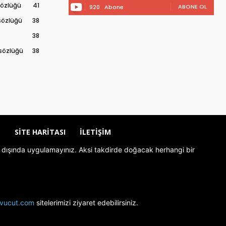
 sözlüğü
41
ABONE OL
920
Abone
 sözlüğü
38
38
 sözlüğü
38
Z
SITE HARITASI
İLETIŞIM
rolü dışında uygulamayınız. Aksi takdirde doğacak herhangi bir
livucut.com
sitelerimizi ziyaret edebilirsiniz.