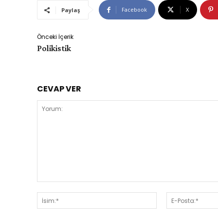
Facebook
X
Paylaş
Önceki İçerik
Polikistik
CEVAP VER
Yorum:
İsim:*