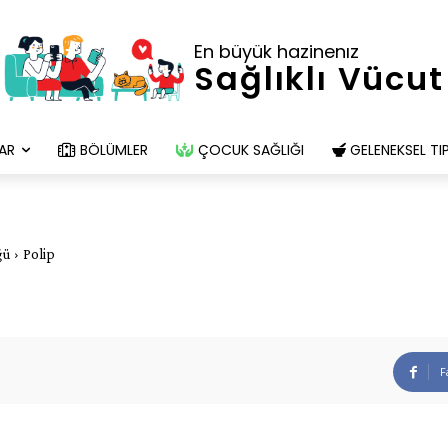
En büyük hazinenız
Sağlıklı Vücut
AR
BÖLÜMLER
ÇOCUK SAĞLIĞI
GELENEKSEL TI
ğü
Polip
F