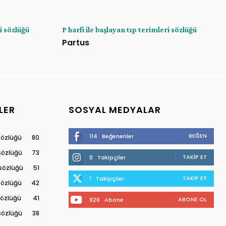
ri sözlüğü
P harfi ile başlayan tıp terimleri sözlüğü
Partus
LER
SOSYAL MEDYALAR
BEĞEN
114
Beğenenler
 sözlüğü
80
 sözlüğü
73
TAKIP ET
0
Takipçiler
 sözlüğü
51
TAKIP ET
1
Takipçiler
 sözlüğü
42
 sözlüğü
41
ABONE OL
920
Abone
 sözlüğü
38