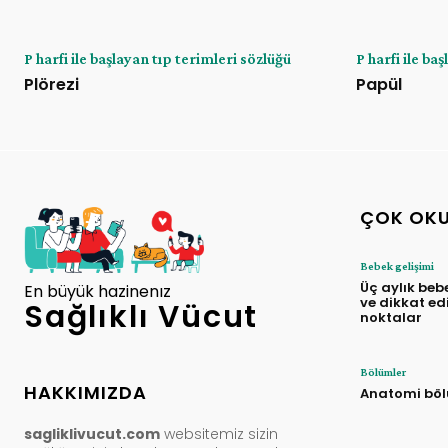
P harfi ile başlayan tıp terimleri sözlüğü
P harfi ile ba
Plörezi
Papül
ÇOK OK
Bebek gelişimi
Üç aylık beb
En büyük hazinenız
ve dikkat ed
Sağlıklı Vücut
noktalar
Bölümler
HAKKIMIZDA
Anatomi bö
sagliklivucut.com
websitemiz sizin