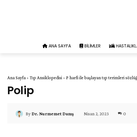
ANA SAYFA
BILIMLER
HASTALIKL
Ana Sayfa
Tıp Ansiklopedisi
P harfi ile başlayan tıp terimleri sözlü
Polip
Nisan 2, 2023
0
By
Dr. Nurmemet Danış