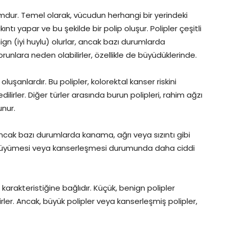
şumdur. Temel olarak, vücudun herhangi bir yerindeki
ı yapar ve bu şekilde bir polip oluşur. Polipler çeşitli
nign (iyi huylu) olurlar, ancak bazı durumlarda
sorunlara neden olabilirler, özellikle de büyüdüklerinde.
luşanlardır. Bu polipler, kolorektal kanser riskini
ilirler. Diğer türler arasında burun polipleri, rahim ağzı
unur.
cak bazı durumlarda kanama, ağrı veya sızıntı gibi
lerin büyümesi veya kanserleşmesi durumunda daha ciddi
 karakteristiğine bağlıdır. Küçük, benign polipler
rler. Ancak, büyük polipler veya kanserleşmiş polipler,