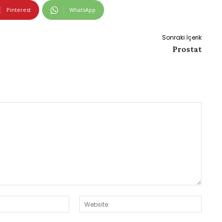
Pinterest
WhatsApp
Sonraki İçerik
Prostat
E-
Websit
Posta:*