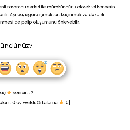
zenli tarama testleri ile mümkündür. Kolorektal kanserin
erilir. Ayrıca, sigara içmekten kaçınmak ve düzenli
senmesi de polip oluşumunu önleyebilir.
şündünüz?
 kaç
verirsiniz?
plam:
0
oy verildi, Ortalama
:
0
]