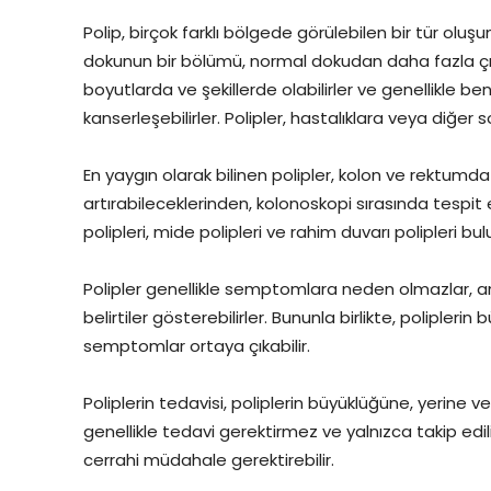
Polip, birçok farklı bölgede görülebilen bir tür olu
dokunun bir bölümü, normal dokudan daha fazla çıkınt
boyutlarda ve şekillerde olabilirler ve genellikle be
kanserleşebilirler. Polipler, hastalıklara veya diğer 
En yaygın olarak bilinen polipler, kolon ve rektumda o
artırabileceklerinden, kolonoskopi sırasında tespit ed
polipleri, mide polipleri ve rahim duvarı polipleri bul
Polipler genellikle semptomlara neden olmazlar, an
belirtiler gösterebilirler. Bununla birlikte, polip
semptomlar ortaya çıkabilir.
Poliplerin tedavisi, poliplerin büyüklüğüne, yerine ve
genellikle tedavi gerektirmez ve yalnızca takip edili
cerrahi müdahale gerektirebilir.