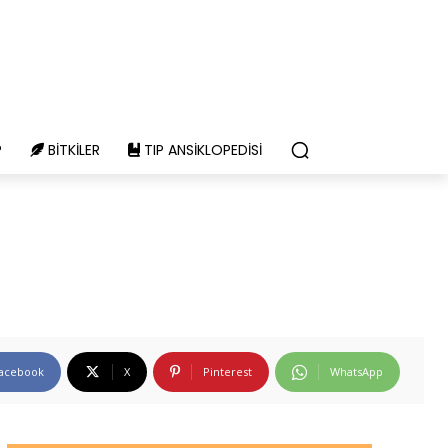
P
BITKILER
TIP ANSIKLOPEDISI
acebook
X
Pinterest
WhatsApp