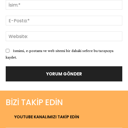
İsi
E-
Pos
Web
Ismimi, e-postamı ve web sitemi bir dahaki sefere bu tarayıcıya
kaydet.
BIZI TAKIP EDIN
YOUTUBE KANALIMIZI TAKİP EDİN