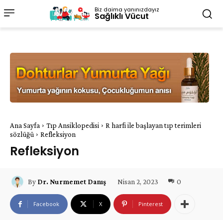
Biz daima yanınızdayız
Sağlıklı Vücut
Ana Sayfa
Tıp Ansiklopedisi
R harfi ile başlayan tıp terimleri
sözlüğü
Refleksiyon
Refleksiyon
Nisan 2, 2023
0
By
Dr. Nurmemet Danış
Facebook
X
Pinterest