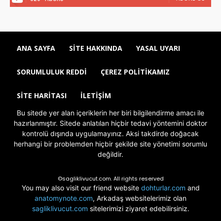
ANA SAYFA
SITE HAKKINDA
YASAL UYARI
SORUMLULUK REDDI
ÇEREZ POLITIKAMIZ
SITE HARITASI
İLETIŞIM
Bu sitede yer alan içeriklerin her biri bilgilendirme amacı ile
hazırlanmıştır. Sitede anlatılan hiçbir tedavi yöntemini doktor
kontrolü dışında uygulamayınız. Aksi takdirde doğacak
herhangi bir problemden hiçbir şekilde site yönetimi sorumlu
değildir.
©sagliklivucut.com. All rights reserved
You may also visit our friend website
dohturlar.com
and
anatomynote.com
, Arkadaş websitelerimiz olan
sagliklivucut.com
sitelerimizi ziyaret edebilirsiniz.