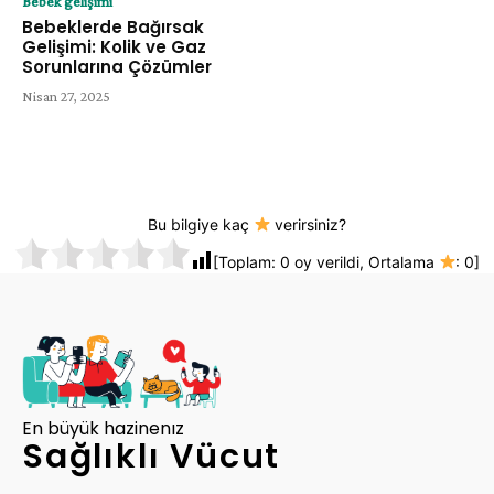
Bebek gelişimi
Bebeklerde Bağırsak
Gelişimi: Kolik ve Gaz
Sorunlarına Çözümler
Nisan 27, 2025
Bu bilgiye kaç
verirsiniz?
[Toplam:
0
oy verildi, Ortalama
:
0
]
En büyük hazinenız
Sağlıklı Vücut