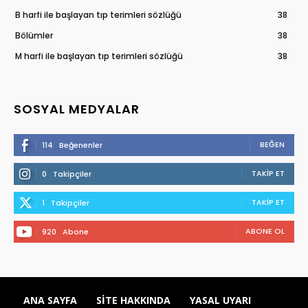
B harfi ile başlayan tıp terimleri sözlüğü
38
Bölümler
38
M harfi ile başlayan tıp terimleri sözlüğü
38
SOSYAL MEDYALAR
BEĞEN
114
Beğenenler
TAKIP ET
0
Takipçiler
TAKIP ET
1
Takipçiler
ABONE OL
920
Abone
ANA SAYFA
SITE HAKKINDA
YASAL UYARI