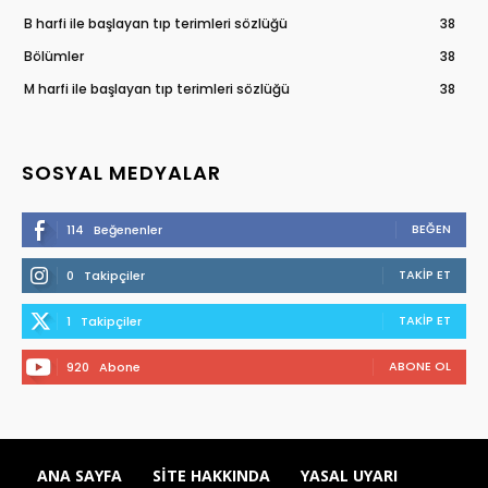
B harfi ile başlayan tıp terimleri sözlüğü
38
Bölümler
38
M harfi ile başlayan tıp terimleri sözlüğü
38
SOSYAL MEDYALAR
BEĞEN
114
Beğenenler
TAKIP ET
0
Takipçiler
TAKIP ET
1
Takipçiler
ABONE OL
920
Abone
ANA SAYFA
SITE HAKKINDA
YASAL UYARI