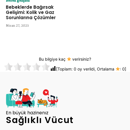
Bebek gelişimi
Bebeklerde Bağırsak
Gelişimi: Kolik ve Gaz
Sorunlarına Çözümler
Nisan 27, 2025
Bu bilgiye kaç
verirsiniz?
[Toplam:
0
oy verildi, Ortalama
:
0
]
En büyük hazinenız
Sağlıklı Vücut