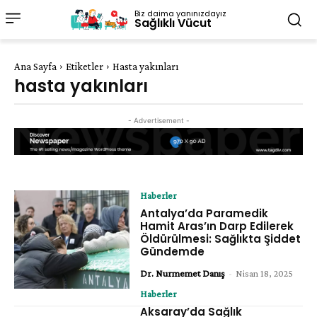
Biz daima yanınızdayız
Sağlıklı Vücut
Ana Sayfa
Etiketler
Hasta yakınları
hasta yakınları
- Advertisement -
Haberler
Antalya’da Paramedik
Hamit Aras’ın Darp Edilerek
Öldürülmesi: Sağlıkta Şiddet
Gündemde
Dr. Nurmemet Danış
-
Nisan 18, 2025
Haberler
Aksaray’da Sağlık