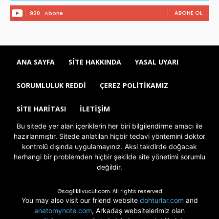
ABONE OL
920
Abone
ANA SAYFA
SITE HAKKINDA
YASAL UYARI
SORUMLULUK REDDI
ÇEREZ POLITIKAMIZ
SITE HARITASI
İLETIŞIM
Bu sitede yer alan içeriklerin her biri bilgilendirme amacı ile
hazırlanmıştır. Sitede anlatılan hiçbir tedavi yöntemini doktor
kontrolü dışında uygulamayınız. Aksi takdirde doğacak
herhangi bir problemden hiçbir şekilde site yönetimi sorumlu
değildir.
©sagliklivucut.com. All rights reserved
You may also visit our friend website
dohturlar.com
and
anatomynote.com
, Arkadaş websitelerimiz olan