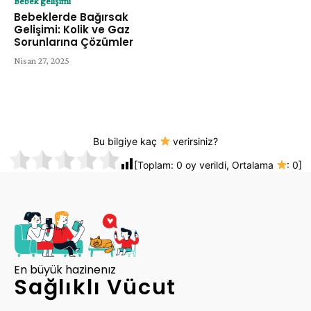
Bebek gelişimi
Bebeklerde Bağırsak
Gelişimi: Kolik ve Gaz
Sorunlarına Çözümler
Nisan 27, 2025
Bu bilgiye kaç
verirsiniz?
[Toplam:
0
oy verildi, Ortalama
:
0
]
En büyük hazinenız
Sağlıklı Vücut