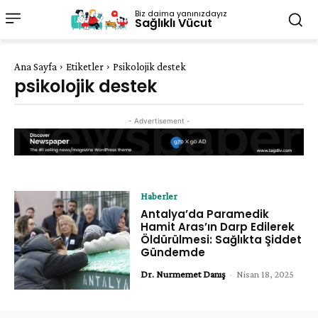
Biz daima yanınızdayız
Sağlıklı Vücut
Ana Sayfa
Etiketler
Psikolojik destek
psikolojik destek
- Advertisement -
Haberler
Antalya’da Paramedik
Hamit Aras’ın Darp Edilerek
Öldürülmesi: Sağlıkta Şiddet
Gündemde
Dr. Nurmemet Danış
-
Nisan 18, 2025