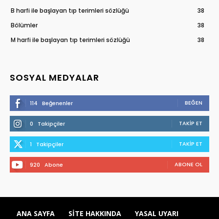
B harfi ile başlayan tıp terimleri sözlüğü
38
Bölümler
38
M harfi ile başlayan tıp terimleri sözlüğü
38
SOSYAL MEDYALAR
BEĞEN
114
Beğenenler
TAKIP ET
0
Takipçiler
TAKIP ET
1
Takipçiler
ABONE OL
920
Abone
ANA SAYFA
SITE HAKKINDA
YASAL UYARI