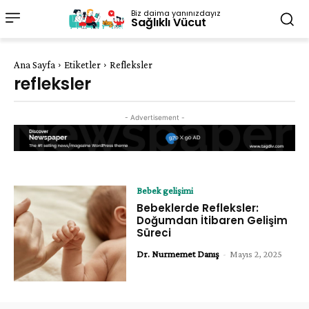
Biz daima yanınızdayız
Sağlıklı Vücut
Ana Sayfa
Etiketler
Refleksler
refleksler
- Advertisement -
Bebek gelişimi
Bebeklerde Refleksler:
Doğumdan İtibaren Gelişim
Süreci
Dr. Nurmemet Danış
-
Mayıs 2, 2025