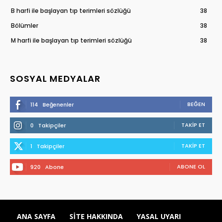
B harfi ile başlayan tıp terimleri sözlüğü
38
Bölümler
38
M harfi ile başlayan tıp terimleri sözlüğü
38
SOSYAL MEDYALAR
BEĞEN
114
Beğenenler
TAKIP ET
0
Takipçiler
TAKIP ET
1
Takipçiler
ABONE OL
920
Abone
ANA SAYFA
SITE HAKKINDA
YASAL UYARI