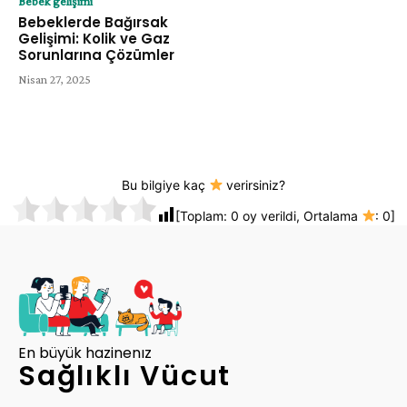
Bebek gelişimi
Bebeklerde Bağırsak
Gelişimi: Kolik ve Gaz
Sorunlarına Çözümler
Nisan 27, 2025
Bu bilgiye kaç
verirsiniz?
[Toplam:
0
oy verildi, Ortalama
:
0
]
En büyük hazinenız
Sağlıklı Vücut