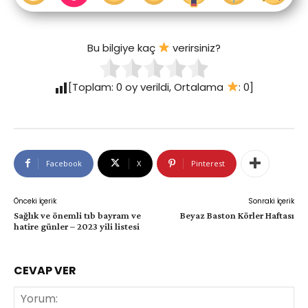
Bu bilgiye kaç
verirsiniz?
[Toplam:
0
oy verildi, Ortalama
:
0
]
Facebook
X
Pinterest
Önceki İçerik
Sonraki İçerik
Sağlık ve önemli tıb bayram ve
Beyaz Baston Körler Haftası
hatire günler – 2023 yili listesi
CEVAP VER