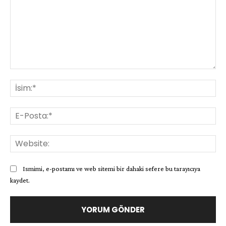
Yorum:
İsi
E-
Pos
Web
Ismimi, e-postamı ve web sitemi bir dahaki sefere bu tarayıcıya
kaydet.