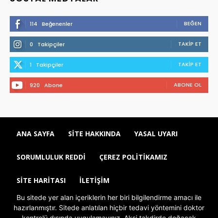
BEĞEN
114
Beğenenler
TAKIP ET
0
Takipçiler
TAKIP ET
1
Takipçiler
ABONE OL
920
Abone
ANA SAYFA
SITE HAKKINDA
YASAL UYARI
SORUMLULUK REDDI
ÇEREZ POLITIKAMIZ
SITE HARITASI
İLETIŞIM
Bu sitede yer alan içeriklerin her biri bilgilendirme amacı ile
hazırlanmıştır. Sitede anlatılan hiçbir tedavi yöntemini doktor
kontrolü dışında uygulamayınız. Aksi takdirde doğacak