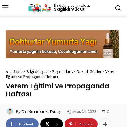
Biz daima yanınızdayız
Sağlıklı Vücut
Ana Sayfa
Bilgi dünyası
Bayramlar ve Önemli Günler
Verem
Eğitimi ve Propaganda Haftası
Verem Eğitimi ve Propaganda
Haftası
Ağustos 24, 2023
0
By
Dr. Nurmemet Danış
Facebook
X
Pinterest