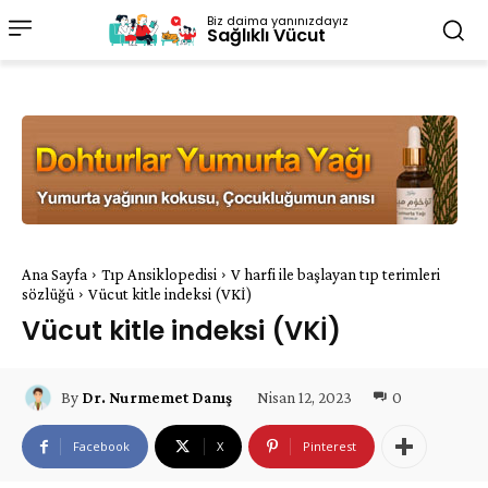
Biz daima yanınızdayız
Sağlıklı Vücut
Ana Sayfa
Tıp Ansiklopedisi
V harfi ile başlayan tıp terimleri
sözlüğü
Vücut kitle indeksi (VKİ)
Vücut kitle indeksi (VKİ)
Nisan 12, 2023
0
By
Dr. Nurmemet Danış
Facebook
X
Pinterest