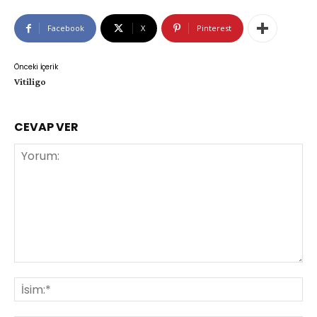
Facebook
X
Pinterest
Önceki İçerik
Vitiligo
CEVAP VER
Yorum:
İsi