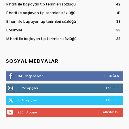
R harfi ile başlayan tıp terimleri sözlüğü
42
E harfi ile başlayan tıp terimleri sözlüğü
41
B harfi ile başlayan tıp terimleri sözlüğü
38
Bölümler
38
M harfi ile başlayan tıp terimleri sözlüğü
38
SOSYAL MEDYALAR
BEĞEN
114
Beğenenler
TAKIP ET
0
Takipçiler
TAKIP ET
1
Takipçiler
ABONE OL
920
Abone