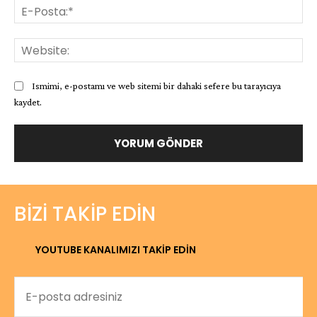
E-
Pos
Web
Ismimi, e-postamı ve web sitemi bir dahaki sefere bu tarayıcıya
kaydet.
BIZI TAKIP EDIN
YOUTUBE KANALIMIZI TAKİP EDİN