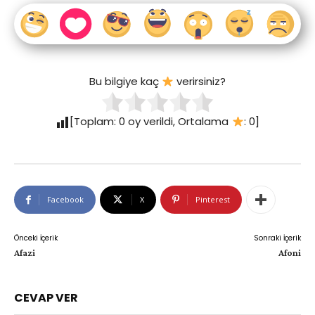
Bu bilgiye kaç
verirsiniz?
[Toplam:
0
oy verildi, Ortalama
:
0
]
Facebook
X
Pinterest
Önceki İçerik
Sonraki İçerik
Afazi
Afoni
CEVAP VER