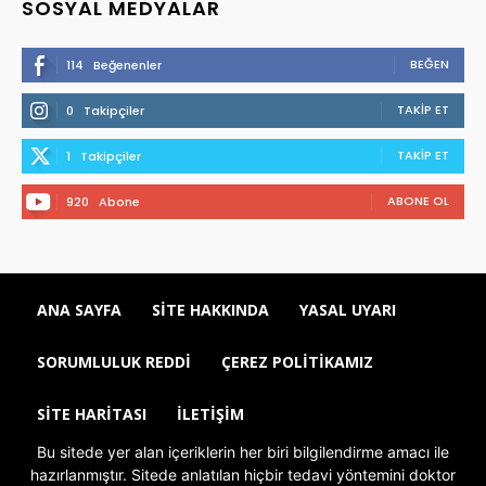
SOSYAL MEDYALAR
BEĞEN
114
Beğenenler
TAKIP ET
0
Takipçiler
TAKIP ET
1
Takipçiler
ABONE OL
920
Abone
ANA SAYFA
SITE HAKKINDA
YASAL UYARI
SORUMLULUK REDDI
ÇEREZ POLITIKAMIZ
SITE HARITASI
İLETIŞIM
Bu sitede yer alan içeriklerin her biri bilgilendirme amacı ile
hazırlanmıştır. Sitede anlatılan hiçbir tedavi yöntemini doktor