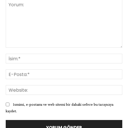
Yorum:
İsi
E-
Pos
Web
Ismimi, e-postamı ve web sitemi bir dahaki sefere bu tarayıcıya
kaydet.