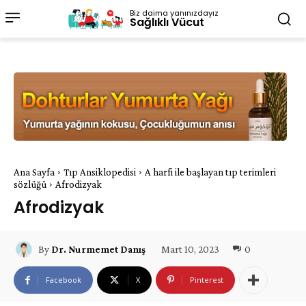
Biz daima yanınızdayız
Sağlıklı Vücut
Ana Sayfa
Tıp Ansiklopedisi
A harfi ile başlayan tıp terimleri
sözlüğü
Afrodizyak
Afrodizyak
Mart 10, 2023
0
By
Dr. Nurmemet Danış
Facebook
X
Pinterest