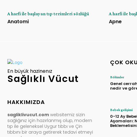
A harfi ile başlayan tıp terimleri sözlüğü
A harfi ile ba
Anatomi
Apne
ÇOK OK
En büyük hazinenız
Sağlıklı Vücut
Bölümler
Genel cerra
nedir ve gör
HAKKIMIZDA
Bebek gelişimi
sagliklivucut.com
websitemiz sizin
0-12 Ay Bebe
sağlığınız için hazırlanmış olup, modern
Aşamaları: N
Beklemelisin
tıp ile geleneksel Uygur tıbbı ve Çin
tıbbını bir araya getirerek tedavi etmeyi