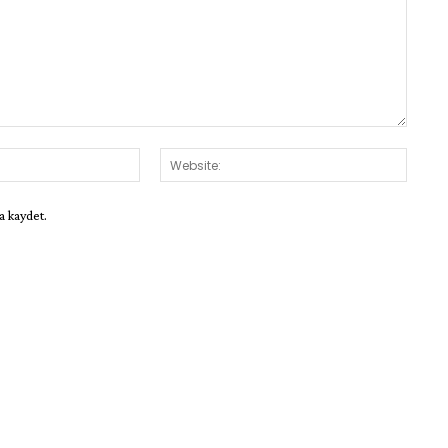
E-
Websit
Posta:*
a kaydet.