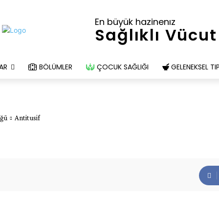
En büyük hazinenız
Sağlıklı Vücut
AR
BÖLÜMLER
ÇOCUK SAĞLIĞI
GELENEKSEL TI
üğü
Antitusif