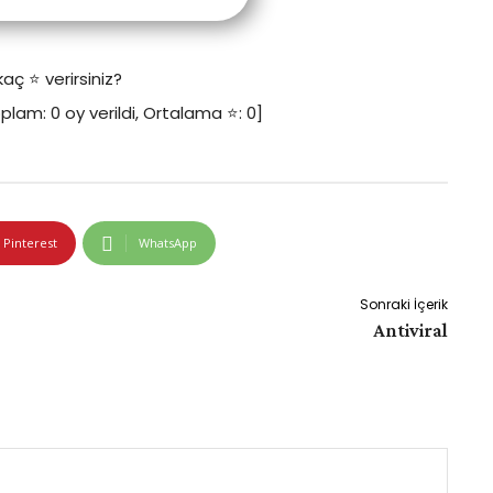
kaç ⭐️ verirsiniz?
oplam:
0
oy verildi, Ortalama ⭐️:
0
]
Pinterest
WhatsApp
Sonraki İçerik
Antiviral