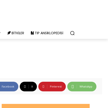
P
BITKILER
TIP ANSIKLOPEDISI
Facebook
X
Pinterest
WhatsApp