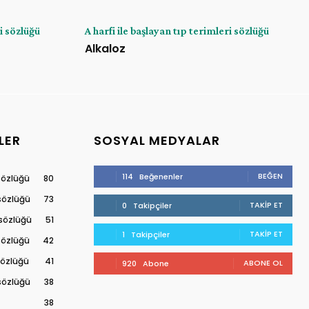
ri sözlüğü
A harfi ile başlayan tıp terimleri sözlüğü
Alkaloz
LER
SOSYAL MEDYALAR
BEĞEN
114
Beğenenler
 sözlüğü
80
 sözlüğü
73
TAKIP ET
0
Takipçiler
 sözlüğü
51
TAKIP ET
1
Takipçiler
 sözlüğü
42
 sözlüğü
41
ABONE OL
920
Abone
 sözlüğü
38
38