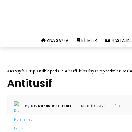
ANA SAYFA
BILIMLER
HASTALIKL
Ana Sayfa
Tıp Ansiklopedisi
A harfi ile başlayan tıp terimleri sözl
Antitusif
Mart 10, 2023
0
By
Dr. Nurmemet Danış