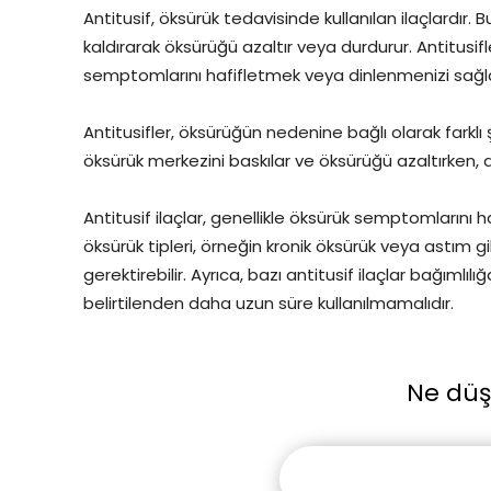
Antitusif, öksürük tedavisinde kullanılan ilaçlardır. 
kaldırarak öksürüğü azaltır veya durdurur. Antitusif
semptomlarını hafifletmek veya dinlenmenizi sağlama
Antitusifler, öksürüğün nedenine bağlı olarak farklı şe
öksürük merkezini baskılar ve öksürüğü azaltırken, d
Antitusif ilaçlar, genellikle öksürük semptomlarını haf
öksürük tipleri, örneğin kronik öksürük veya astım g
gerektirebilir. Ayrıca, bazı antitusif ilaçlar bağıml
belirtilenden daha uzun süre kullanılmamalıdır.
Ne dü