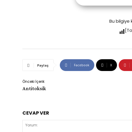
Bu bilgiye 
[T
Facebook
X
Paylaş
Önceki İçerik
Antitoksik
CEVAP VER