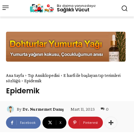
Biz daima yanınızdayız
Sağlıklı Vücut
Ana Sayfa
Tıp Ansiklopedisi
E harfi ile başlayan tıp terimleri
sözlüğü
Epidemik
Epidemik
Mart 11, 2023
0
By
Dr. Nurmemet Danış
Facebook
X
Pinterest