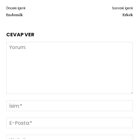
Önceki İçerik
Sonraki İçerik
Endemik
Erkek
CEVAP VER
Yorum:
İsi
E-
Pos
Web