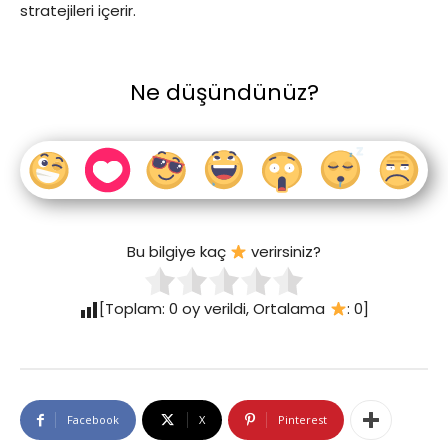
stratejileri içerir.
Ne düşündünüz?
Bu bilgiye kaç
verirsiniz?
[Toplam:
0
oy verildi, Ortalama
:
0
]
Facebook
X
Pinterest