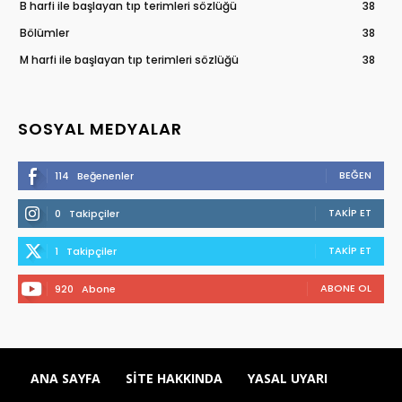
B harfi ile başlayan tıp terimleri sözlüğü
38
Bölümler
38
M harfi ile başlayan tıp terimleri sözlüğü
38
SOSYAL MEDYALAR
BEĞEN
114
Beğenenler
TAKIP ET
0
Takipçiler
TAKIP ET
1
Takipçiler
ABONE OL
920
Abone
ANA SAYFA
SITE HAKKINDA
YASAL UYARI