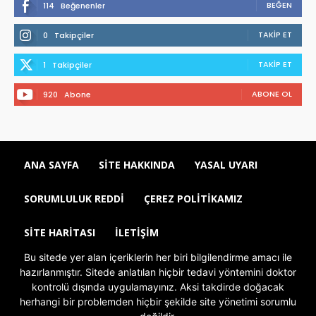
BEĞEN
114
Beğenenler
TAKIP ET
0
Takipçiler
TAKIP ET
1
Takipçiler
ABONE OL
920
Abone
ANA SAYFA
SITE HAKKINDA
YASAL UYARI
SORUMLULUK REDDI
ÇEREZ POLITIKAMIZ
SITE HARITASI
İLETIŞIM
Bu sitede yer alan içeriklerin her biri bilgilendirme amacı ile
hazırlanmıştır. Sitede anlatılan hiçbir tedavi yöntemini doktor
kontrolü dışında uygulamayınız. Aksi takdirde doğacak
herhangi bir problemden hiçbir şekilde site yönetimi sorumlu