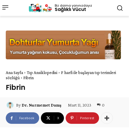
Biz daima yanınızdayız
Sağlıklı Vücut
Ana Sayfa
Tıp Ansiklopedisi
F harfi ile başlayan tıp terimleri
sözlüğü
Fibrin
Fibrin
Mart 11, 2023
0
By
Dr. Nurmemet Danış
Facebook
X
Pinterest