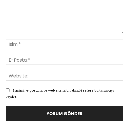
Yorum:
İsi
E-
Pos
Web
Ismimi, e-postamı ve web sitemi bir dahaki sefere bu tarayıcıya
kaydet.