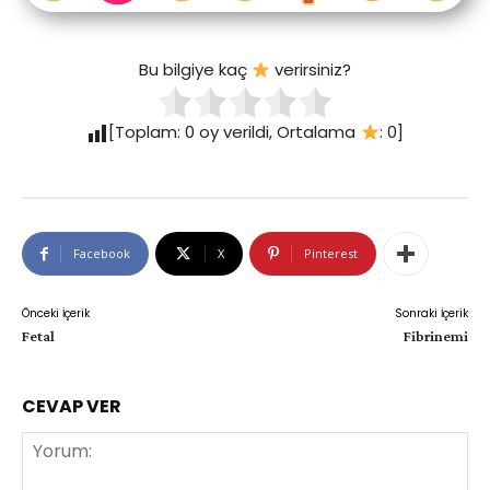
Bu bilgiye kaç
verirsiniz?
[Toplam:
0
oy verildi, Ortalama
:
0
]
Facebook
X
Pinterest
Önceki İçerik
Sonraki İçerik
Fetal
Fibrinemi
CEVAP VER