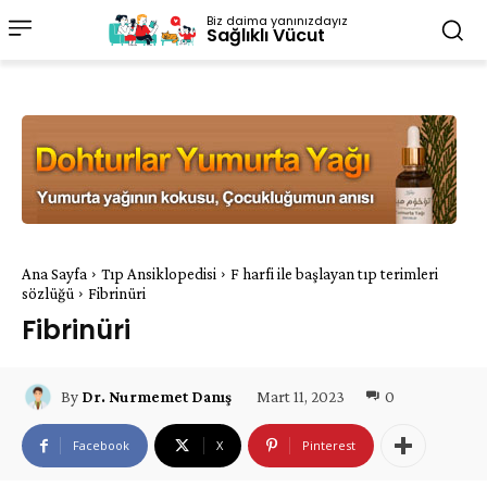
Biz daima yanınızdayız
Sağlıklı Vücut
Ana Sayfa
Tıp Ansiklopedisi
F harfi ile başlayan tıp terimleri
sözlüğü
Fibrinüri
Fibrinüri
Mart 11, 2023
0
By
Dr. Nurmemet Danış
Facebook
X
Pinterest