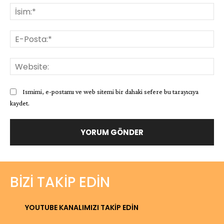
İsi
E-
Pos
Web
Ismimi, e-postamı ve web sitemi bir dahaki sefere bu tarayıcıya
kaydet.
BIZI TAKIP EDIN
YOUTUBE KANALIMIZI TAKİP EDİN