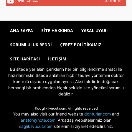
ABONE OL
920
Abone
ANA SAYFA
SITE HAKKINDA
YASAL UYARI
SORUMLULUK REDDI
ÇEREZ POLITIKAMIZ
SITE HARITASI
İLETIŞIM
Bu sitede yer alan içeriklerin her biri bilgilendirme amacı ile
hazırlanmıştır. Sitede anlatılan hiçbir tedavi yöntemini doktor
kontrolü dışında uygulamayınız. Aksi takdirde doğacak
herhangi bir problemden hiçbir şekilde site yönetimi sorumlu
değildir.
©sagliklivucut.com. All rights reserved
You may also visit our friend website
dohturlar.com
and
anatomynote.com
, Arkadaş websitelerimiz olan
sagliklivucut.com
sitelerimizi ziyaret edebilirsiniz.