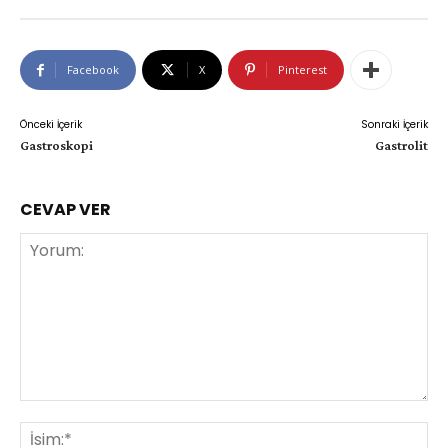
Facebook
X
Pinterest
Önceki İçerik
Sonraki İçerik
Gastroskopi
Gastrolit
CEVAP VER
Yorum:
İsi