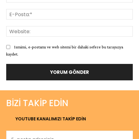
E-
Pos
Web
Ismimi, e-postamı ve web sitemi bir dahaki sefere bu tarayıcıya
kaydet.
BIZI TAKIP EDIN
YOUTUBE KANALIMIZI TAKİP EDİN