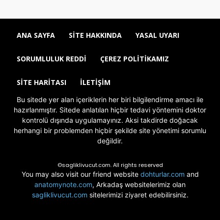
ANA SAYFA
SITE HAKKINDA
YASAL UYARI
SORUMLULUK REDDI
ÇEREZ POLITIKAMIZ
SITE HARITASI
İLETIŞIM
Bu sitede yer alan içeriklerin her biri bilgilendirme amacı ile
hazırlanmıştır. Sitede anlatılan hiçbir tedavi yöntemini doktor
kontrolü dışında uygulamayınız. Aksi takdirde doğacak
herhangi bir problemden hiçbir şekilde site yönetimi sorumlu
değildir.
©sagliklivucut.com. All rights reserved
You may also visit our friend website
dohturlar.com
and
anatomynote.com
, Arkadaş websitelerimiz olan
sagliklivucut.com
sitelerimizi ziyaret edebilirsiniz.